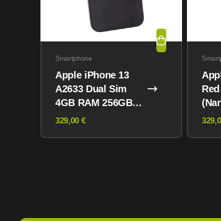
Smartphone
Smart
Apple iPhone 13
App
A2633 Dual Sim
Red
4GB RAM 256GB
(Na
Midnight
eSI
329,00 €
329,0