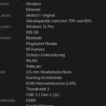
karte
Wireless
Ethernet
-Layout
deutsch / original
Akkukapazität zwischen 70% und 80%
system
Windows 11 Pro
830 G6
heiten
Bluetooth
Fingerprint Reader
IR-Kamera
Schloss-Unterstützung
WLAN
Webcam
elle
3,5-mm-Headsetanschluss
Docking-Schnittstelle
RJ45-Netzwerkbuchse (LAN)
Thunderbolt 3
USB 3.1 Gen 1 (2x)
nittstelle
HDMI