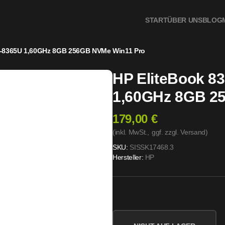
6GB NVMe Win11 Pro
START
ÜBER UNS
BLOG
 i5-8365U 1,60GHz 8GB 256GB NVMe Win11 Pro
HP EliteBook 83
1,60GHz 8GB 2
179,00 €
(inkl. MwSt.,
ggf. zzgl. Versand
)
SKU:
SISSK17468.3
Hersteller:
HP