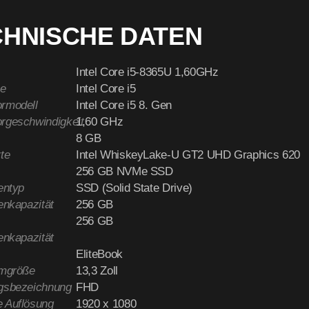
CHNISCHE DATEN
Intel Core i5-8365U 1,60GHz
e
Intel Core i5
rmodell
Intel Core i5 8. Gen
rgeschwindigkeit
1,60 GHz
8 GB
te
Intel WhiskeyLake-U GT2 UHD Graphics 620
256 GB NVMe SSD
entyp
SSD (Solid State Drive)
enkapazität
256 GB
256 GB
enkapazität
EliteBook
rmgröße
13,3 Zoll
gsbezeichnung
FHD
 Auflösung
1920 x 1080