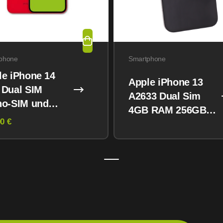
phone
Smartphone
le iPhone 14
Apple iPhone 13
 Dual SIM
A2633 Dual Sim
no-SIM und
4GB RAM 256GB
M) 128GB
0 €
Midnight