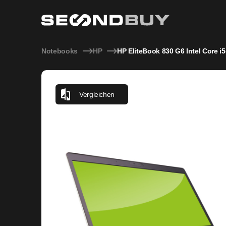
HP EliteBook 830 G6 Intel Core i5-8365U 1,60GHz 8GB 25
Notebooks
HP
HP EliteBook 830 G6 Intel Core
Vergleichen