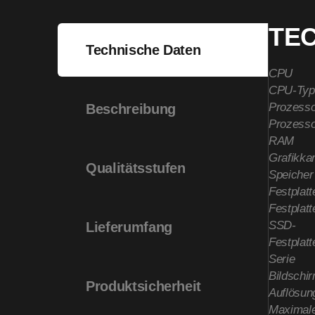
TE
Technische Daten
CPU
CPU-Typ
Prozesso
Beschreibung
Prozesso
RAM
Grafikkar
Qualitätsstufen
Speicher
Festplatt
Festplatt
SSD-
Lieferumfang
Festplatt
Serie
Bildschi
Produktsicherheit
Auflösun
Maximale