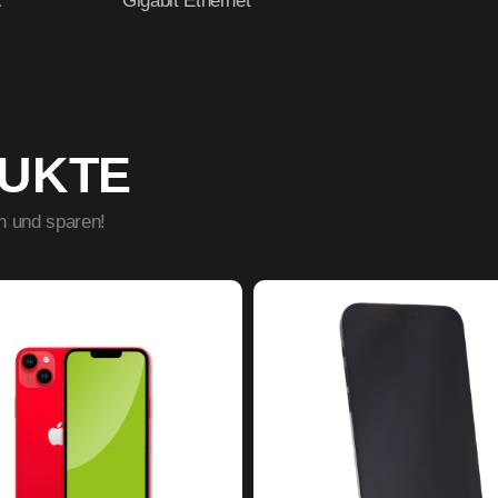
k
Gigabit Ethernet
DUKTE
n und sparen!