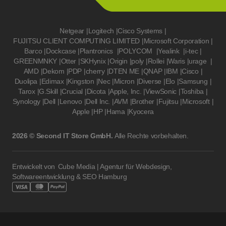
Netgear
|
Logitech
|
Cisco Systems
|
FUJITSU CLIENT COMPUTING LIMITED
|
Microsoft Corporation
|
Barco
|
Dockcase
|
Plantronics
|
POLYCOM
|
Yealink
|
i-tec
|
GREENMNKY
|
Otter
|
SKHynix
|
Origin
|
poly
|
Rollei
|
Waris
|
urage
|
AMD
|
Dekom
|
PDP
|
cherry
|
DTEN ME
|
QNAP
|
IBM
|
Cisco
|
Duolipa
|
Edimax
|
Kingston
|
Nec
|
Micron
|
Diverse
|
Elo
|
Samsung
|
Tarox
|
G.Skill
|
Crucial
|
Dicota
|
Apple, Inc.
|
ViewSonic
|
Toshiba
|
Synology
|
Dell
|
Lenovo
|
Dell Inc.
|
AVM
|
Brother
|
Fujitsu
|
Microsoft
|
Apple
|
HP
|
Hama
|
Kyocera
2026 © Second IT Store GmbH.
Alle Rechte vorbehalten.
Entwickelt von
Cube Media | Agentur für Webdesign,
Softwareentwicklung & SEO Hamburg