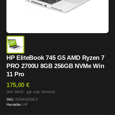
HP EliteBook 745 G5 AMD Ryzen 7
PRO 2700U 8GB 256GB NVMe Win
11 Pro
175,00 €
(inkl. MwSt.,
ggf. zzgl. Versand
)
SKU:
SISSK20036.3
Hersteller:
HP