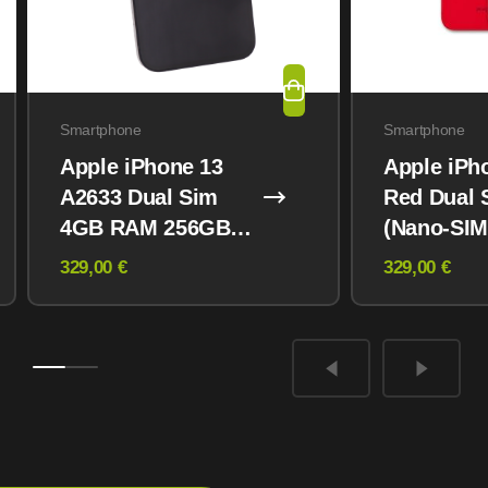
Smartphone
Smartphone
Apple iPhone 13
Apple iPh
A2633 Dual Sim
Red Dual 
4GB RAM 256GB
(Nano-SIM
Midnight
eSIM) 12
329,00 €
329,00 €