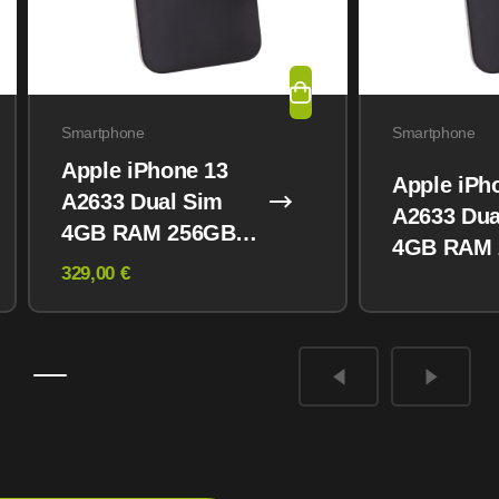
Smartphone
Smartphone
Apple iPhone 13
Apple iPh
A2633 Dual Sim
A2633 Dua
4GB RAM 256GB
4GB RAM
Midnight
329,00 €
Midnight