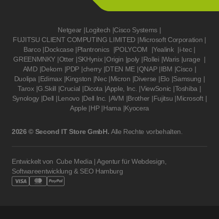
Netgear
|
Logitech
|
Cisco Systems
|
FUJITSU CLIENT COMPUTING LIMITED
|
Microsoft Corporation
|
Barco
|
Dockcase
|
Plantronics
|
POLYCOM
|
Yealink
|
i-tec
|
GREENMNKY
|
Otter
|
SKHynix
|
Origin
|
poly
|
Rollei
|
Waris
|
urage
|
AMD
|
Dekom
|
PDP
|
cherry
|
DTEN ME
|
QNAP
|
IBM
|
Cisco
|
Duolipa
|
Edimax
|
Kingston
|
Nec
|
Micron
|
Diverse
|
Elo
|
Samsung
|
Tarox
|
G.Skill
|
Crucial
|
Dicota
|
Apple, Inc.
|
ViewSonic
|
Toshiba
|
Synology
|
Dell
|
Lenovo
|
Dell Inc.
|
AVM
|
Brother
|
Fujitsu
|
Microsoft
|
Apple
|
HP
|
Hama
|
Kyocera
2026 © Second IT Store GmbH.
Alle Rechte vorbehalten.
Entwickelt von
Cube Media | Agentur für Webdesign,
Softwareentwicklung & SEO Hamburg