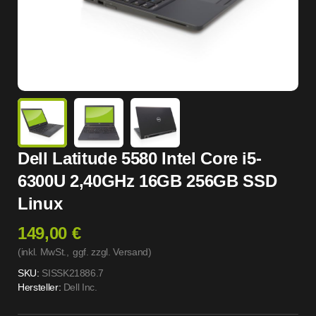
Dell Latitude 5580 Intel Core i5-
6300U 2,40GHz 16GB 256GB SSD
Linux
149,00 €
(inkl. MwSt.,
ggf. zzgl. Versand
)
SKU:
SISSK21886.7
Hersteller:
Dell Inc.