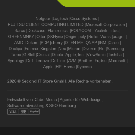
Netgear
|
Logitech
|
Cisco Systems
|
FUJITSU CLIENT COMPUTING LIMITED
|
Microsoft Corporation
|
Barco
|
Dockcase
|
Plantronics
|
POLYCOM
|
Yealink
|
i-tec
|
GREENMNKY
|
Otter
|
SKHynix
|
Origin
|
poly
|
Rollei
|
Waris
|
urage
|
AMD
|
Dekom
|
PDP
|
cherry
|
DTEN ME
|
QNAP
|
IBM
|
Cisco
|
Duolipa
|
Edimax
|
Kingston
|
Nec
|
Micron
|
Diverse
|
Elo
|
Samsung
|
Tarox
|
G.Skill
|
Crucial
|
Dicota
|
Apple, Inc.
|
ViewSonic
|
Toshiba
|
Synology
|
Dell
|
Lenovo
|
Dell Inc.
|
AVM
|
Brother
|
Fujitsu
|
Microsoft
|
Apple
|
HP
|
Hama
|
Kyocera
2026 © Second IT Store GmbH.
Alle Rechte vorbehalten.
Entwickelt von
Cube Media | Agentur für Webdesign,
Softwareentwicklung & SEO Hamburg