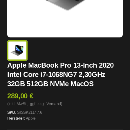
Apple MacBook Pro 13-Inch 2020
Intel Core i7-1068NG7 2,30GHz
32GB 512GB NVMe MacOS
289,00 €
(inkl. MwSt.,
ggf. zzgl. Versand
)
SKU:
SISSK21147.6
Hersteller:
Apple