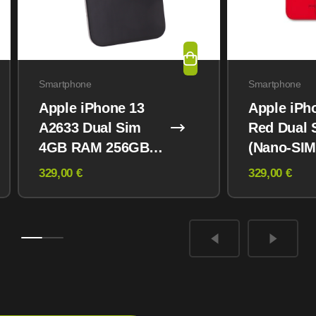
Smartphone
Smartphone
Apple iPhone 13
Apple iPh
A2633 Dual Sim
Red Dual 
4GB RAM 256GB
(Nano-SIM
Midnight
eSIM) 12
329,00 €
329,00 €