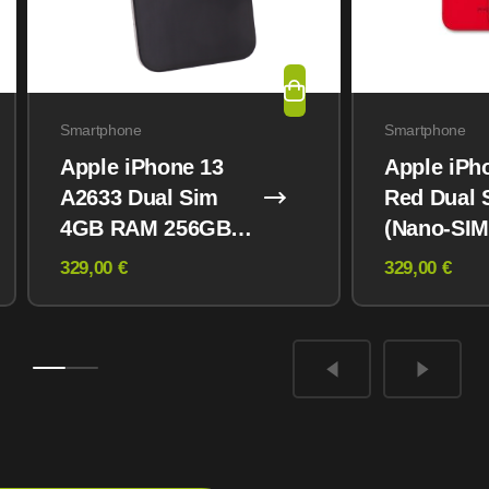
Smartphone
Smartphone
Apple iPhone 13
Apple iPh
A2633 Dual Sim
Red Dual 
4GB RAM 256GB
(Nano-SIM
Midnight
eSIM) 12
329,00 €
329,00 €