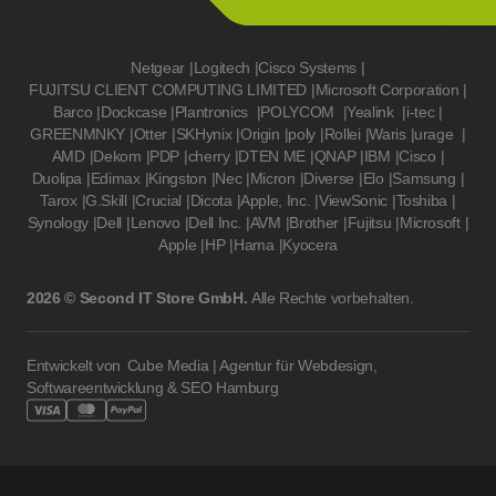
Netgear
|
Logitech
|
Cisco Systems
|
FUJITSU CLIENT COMPUTING LIMITED
|
Microsoft Corporation
|
Barco
|
Dockcase
|
Plantronics
|
POLYCOM
|
Yealink
|
i-tec
|
GREENMNKY
|
Otter
|
SKHynix
|
Origin
|
poly
|
Rollei
|
Waris
|
urage
|
AMD
|
Dekom
|
PDP
|
cherry
|
DTEN ME
|
QNAP
|
IBM
|
Cisco
|
Duolipa
|
Edimax
|
Kingston
|
Nec
|
Micron
|
Diverse
|
Elo
|
Samsung
|
Tarox
|
G.Skill
|
Crucial
|
Dicota
|
Apple, Inc.
|
ViewSonic
|
Toshiba
|
Synology
|
Dell
|
Lenovo
|
Dell Inc.
|
AVM
|
Brother
|
Fujitsu
|
Microsoft
|
Apple
|
HP
|
Hama
|
Kyocera
2026 © Second IT Store GmbH.
Alle Rechte vorbehalten.
Entwickelt von
Cube Media | Agentur für Webdesign,
Softwareentwicklung & SEO Hamburg