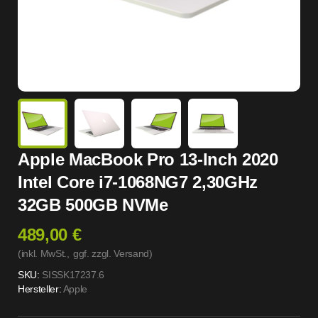
Apple MacBook Pro 13-Inch 2020
Intel Core i7-1068NG7 2,30GHz
32GB 500GB NVMe
489,00 €
(inkl. MwSt.,
ggf. zzgl. Versand
)
SKU:
SISSK17237.6
Hersteller:
Apple