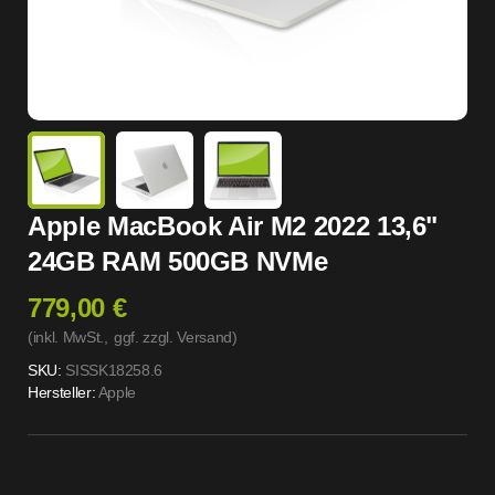
Apple MacBook Air M2 2022 13,6"
24GB RAM 500GB NVMe
779,00 €
(inkl. MwSt.,
ggf. zzgl. Versand
)
SKU:
SISSK18258.6
Hersteller:
Apple