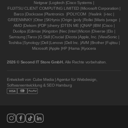
Netgear
|
Logitech
|
Cisco Systems
|
FUJITSU CLIENT COMPUTING LIMITED
|
Microsoft Corporation
|
Barco
|
Dockcase
|
Plantronics
|
POLYCOM
|
Yealink
|
i-tec
|
GREENMNKY
|
Otter
|
SKHynix
|
Origin
|
poly
|
Rollei
|
Waris
|
urage
|
AMD
|
Dekom
|
PDP
|
cherry
|
DTEN ME
|
QNAP
|
IBM
|
Cisco
|
Duolipa
|
Edimax
|
Kingston
|
Nec
|
Intel
|
Micron
|
Diverse
|
Elo
|
Samsung
|
Tarox
|
G.Skill
|
Crucial
|
Dicota
|
Apple, Inc.
|
ViewSonic
|
Toshiba
|
Synology
|
Dell
|
Lenovo
|
Dell Inc.
|
AVM
|
Brother
|
Fujitsu
|
Microsoft
|
Apple
|
HP
|
Hama
|
Kyocera
2026 © Second IT Store GmbH.
Alle Rechte vorbehalten.
Entwickelt von
Cube Media | Agentur für Webdesign,
Softwareentwicklung & SEO Hamburg