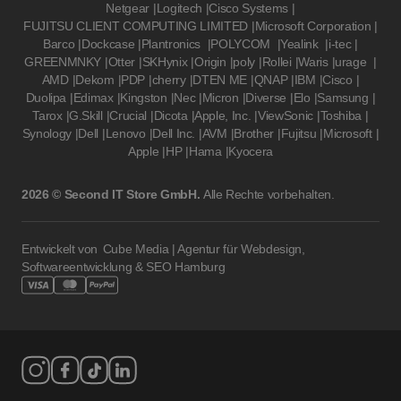
Netgear
|
Logitech
|
Cisco Systems
|
FUJITSU CLIENT COMPUTING LIMITED
|
Microsoft Corporation
|
Barco
|
Dockcase
|
Plantronics
|
POLYCOM
|
Yealink
|
i-tec
|
GREENMNKY
|
Otter
|
SKHynix
|
Origin
|
poly
|
Rollei
|
Waris
|
urage
|
AMD
|
Dekom
|
PDP
|
cherry
|
DTEN ME
|
QNAP
|
IBM
|
Cisco
|
Duolipa
|
Edimax
|
Kingston
|
Nec
|
Micron
|
Diverse
|
Elo
|
Samsung
|
Tarox
|
G.Skill
|
Crucial
|
Dicota
|
Apple, Inc.
|
ViewSonic
|
Toshiba
|
Synology
|
Dell
|
Lenovo
|
Dell Inc.
|
AVM
|
Brother
|
Fujitsu
|
Microsoft
|
Apple
|
HP
|
Hama
|
Kyocera
2026 © Second IT Store GmbH.
Alle Rechte vorbehalten.
Entwickelt von
Cube Media | Agentur für Webdesign,
Softwareentwicklung & SEO Hamburg