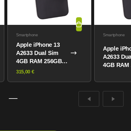
Smartphone
Smartphone
Apple iPhone 13
Apple iPh
A2633 Dual Sim
A2633 Dua
4GB RAM 256GB
4GB RAM
Midnight
315,00 €
Midnight