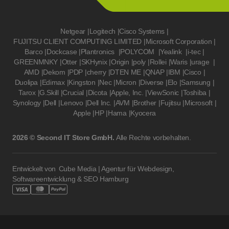
Netgear
|
Logitech
|
Cisco Systems
|
FUJITSU CLIENT COMPUTING LIMITED
|
Microsoft Corporation
|
Barco
|
Dockcase
|
Plantronics
|
POLYCOM
|
Yealink
|
i-tec
|
GREENMNKY
|
Otter
|
SKHynix
|
Origin
|
poly
|
Rollei
|
Waris
|
urage
|
AMD
|
Dekom
|
PDP
|
cherry
|
DTEN ME
|
QNAP
|
IBM
|
Cisco
|
Duolipa
|
Edimax
|
Kingston
|
Nec
|
Micron
|
Diverse
|
Elo
|
Samsung
|
Tarox
|
G.Skill
|
Crucial
|
Dicota
|
Apple, Inc.
|
ViewSonic
|
Toshiba
|
Synology
|
Dell
|
Lenovo
|
Dell Inc.
|
AVM
|
Brother
|
Fujitsu
|
Microsoft
|
Apple
|
HP
|
Hama
|
Kyocera
2026 © Second IT Store GmbH.
Alle Rechte vorbehalten.
Entwickelt von
Cube Media | Agentur für Webdesign,
Softwareentwicklung & SEO Hamburg