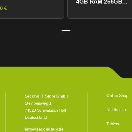
4GB RAM 256GB
M) 128GB
0 €
Midnight
Online Shop
Second IT Store GmbH
Steinbeisweg 1
Notebooks
74523 Schwäbisch Hall
Deutschland
Tablets
info@secondbuy.de