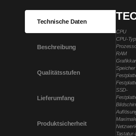
TE
Technische Daten
CPU
CPU-Typ
Prozesso
Beschreibung
RAM
Grafikkar
Speicher
Qualitätsstufen
Festplatt
Festplatt
SSD-
Festplatt
Lieferumfang
Bildschi
Auflösun
Maximale
Produktsicherheit
Netzwerk
Tastatur