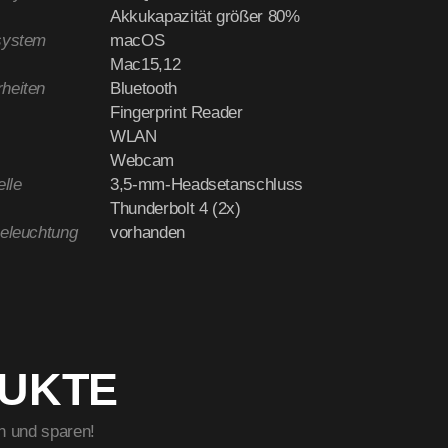
Akkukapazität größer 80%
system
macOS
Mac15,12
heiten
Bluetooth
Fingerprint Reader
WLAN
Webcam
elle
3,5-mm-Headsetanschluss
Thunderbolt 4 (2x)
beleuchtung
vorhanden
DUKTE
n und sparen!