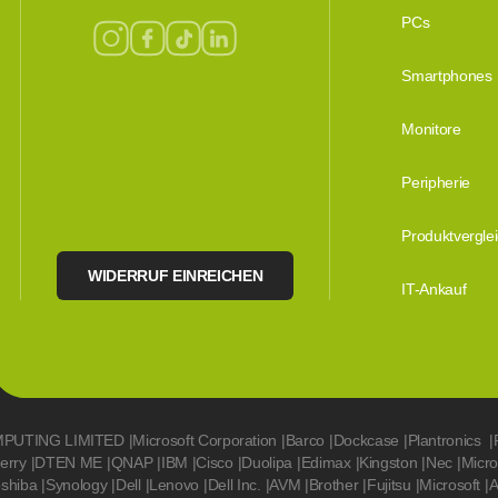
PCs
Smartphones
Monitore
Peripherie
Produktvergle
WIDERRUF EINREICHEN
IT-Ankauf
MPUTING LIMITED
|
Microsoft Corporation
|
Barco
|
Dockcase
|
Plantronics
|
erry
|
DTEN ME
|
QNAP
|
IBM
|
Cisco
|
Duolipa
|
Edimax
|
Kingston
|
Nec
|
Micr
oshiba
|
Synology
|
Dell
|
Lenovo
|
Dell Inc.
|
AVM
|
Brother
|
Fujitsu
|
Microsoft
|
A