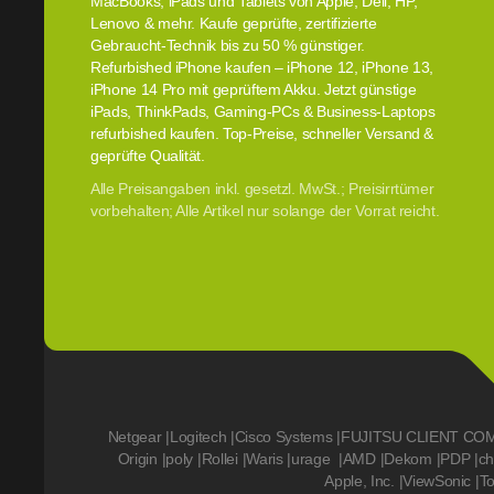
MacBooks, iPads und Tablets von Apple, Dell, HP,
Lenovo & mehr. Kaufe geprüfte, zertifizierte
Gebraucht-Technik bis zu 50 % günstiger.
Refurbished iPhone kaufen – iPhone 12, iPhone 13,
iPhone 14 Pro mit geprüftem Akku. Jetzt günstige
iPads, ThinkPads, Gaming-PCs & Business-Laptops
refurbished kaufen. Top-Preise, schneller Versand &
geprüfte Qualität.
Alle Preisangaben inkl. gesetzl. MwSt.; Preisirrtümer
vorbehalten; Alle Artikel nur solange der Vorrat reicht.
Netgear
|
Logitech
|
Cisco Systems
|
FUJITSU CLIENT CO
Origin
|
poly
|
Rollei
|
Waris
|
urage
|
AMD
|
Dekom
|
PDP
|
ch
Apple, Inc.
|
ViewSonic
|
T