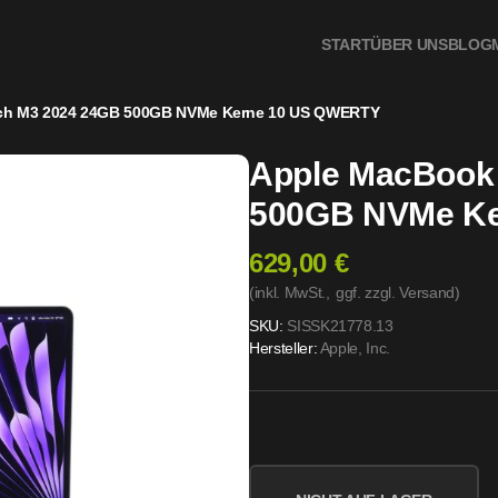
rne 10 US QWERTY
START
ÜBER UNS
BLOG
nch M3 2024 24GB 500GB NVMe Kerne 10 US QWERTY
Apple MacBook 
500GB NVMe K
629,00 €
(inkl. MwSt.,
ggf. zzgl. Versand
)
SKU:
SISSK21778.13
Hersteller:
Apple, Inc.