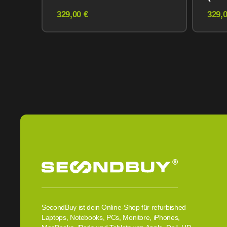
Midnight
eSI
329,00 €
329,0
SecondBuy ist dein Online-Shop für refurbished
Laptops, Notebooks, PCs, Monitore, iPhones,