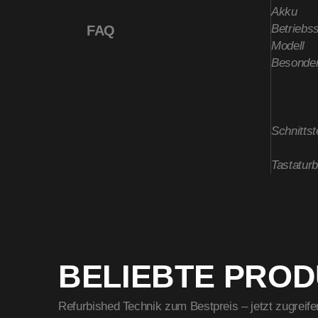
Akku
Betriebs
FAQ
Modell
Besonder
Schnittst
Tastatur
BELIEBTE PRO
Refurbished Technik zum Bestpreis – jetzt zugreife