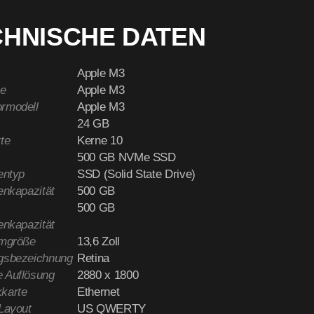
CHNISCHE DATEN
Apple M3
e
Apple M3
rmodell
Apple M3
24 GB
te
Kerne 10
500 GB NVMe SSD
entyp
SSD (Solid State Drive)
enkapazität
500 GB
500 GB
enkapazität
rmgröße
13,6 Zoll
gsbezeichnung
Retina
 Auflösung
2880 x 1800
karte
Ethernet
-Layout
US QWERTY