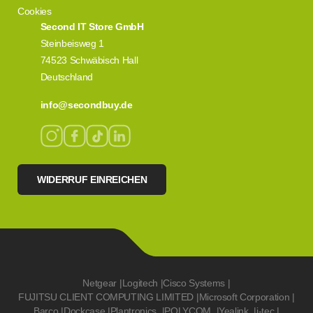
Cookies
Second IT Store GmbH
Steinbeisweg 1
74523 Schwäbisch Hall
Deutschland
info@secondbuy.de
WIDERRUF EINREICHEN
Netgear
|
Logitech
|
Cisco Systems
|
FUJITSU CLIENT COMPUTING LIMITED
|
Microsoft Corporation
|
Barco
|
Dockcase
|
Plantronics
|
POLYCOM
|
Yealink
|
i-tec
|