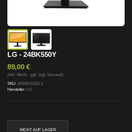
LG - 24BK550Y
89,00 €
(inkl. MwSt.,
ggf. zzgl. Versand
)
SKU:
SISSK15332.2
Hersteller:
LG
NICHT AUF LAGER