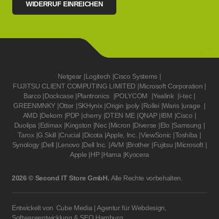
WIDERRUF EINREICHEN
Netgear
|
Logitech
|
Cisco Systems
|
FUJITSU CLIENT COMPUTING LIMITED
|
Microsoft Corporation
|
Barco
|
Dockcase
|
Plantronics
|
POLYCOM
|
Yealink
|
i-tec
|
GREENMNKY
|
Otter
|
SKHynix
|
Origin
|
poly
|
Rollei
|
Waris
|
urage
|
AMD
|
Dekom
|
PDP
|
cherry
|
DTEN ME
|
QNAP
|
IBM
|
Cisco
|
Duolipa
|
Edimax
|
Kingston
|
Nec
|
Micron
|
Diverse
|
Elo
|
Samsung
|
Tarox
|
G.Skill
|
Crucial
|
Dicota
|
Apple, Inc.
|
ViewSonic
|
Toshiba
|
Synology
|
Dell
|
Lenovo
|
Dell Inc.
|
AVM
|
Brother
|
Fujitsu
|
Microsoft
|
Apple
|
HP
|
Hama
|
Kyocera
2026 © Second IT Store GmbH.
Alle Rechte vorbehalten.
Entwickelt von
Cube Media | Agentur für Webdesign,
Softwareentwicklung & SEO Hamburg