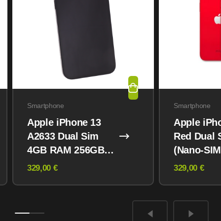
Smartphone
Smartphone
Apple iPhone 13
Apple iPh
A2633 Dual Sim
Red Dual 
4GB RAM 256GB
(Nano-SIM
Midnight
eSIM) 12
329,00 €
329,00 €