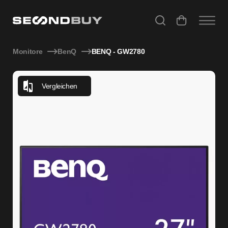
BenQ GW2780 – 27″ Full HD IPS Monitor mit Eye‑Care
Monitore
BenQ
BENQ - GW2780
Vergleichen