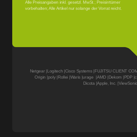
Alle Preisangaben inkl. gesetzl. MwSt.; Preisirrtümer
vorbehalten; Alle Artikel nur solange der Vorrat reicht.
Netgear
|
Logitech
|
Cisco Systems
|
FUJITSU CLIENT CO
Origin
|
poly
|
Rollei
|
Waris
|
urage
|
AMD
|
Dekom
|
PDP
|
c
Dicota
|
Apple, Inc.
|
ViewSoni