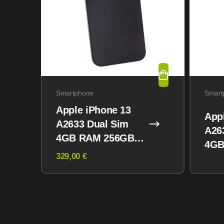
Smartphone
Smart
Apple iPhone 13
App
A2633 Dual Sim
A26
4GB RAM 256GB
4GB
Midnight
329,00 €
Mid