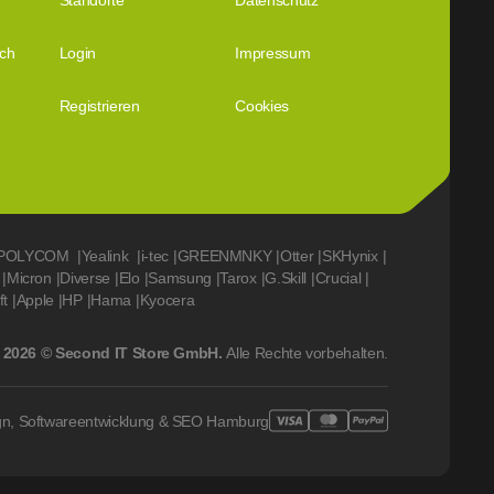
Standorte
Datenschutz
ich
Login
Impressum
Registrieren
Cookies
POLYCOM
|
Yealink
|
i-tec
|
GREENMNKY
|
Otter
|
SKHynix
|
|
Micron
|
Diverse
|
Elo
|
Samsung
|
Tarox
|
G.Skill
|
Crucial
|
ft
|
Apple
|
HP
|
Hama
|
Kyocera
2026 © Second IT Store GmbH.
Alle Rechte vorbehalten.
gn, Softwareentwicklung & SEO Hamburg