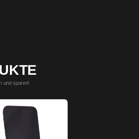
DUKTE
n und sparen!