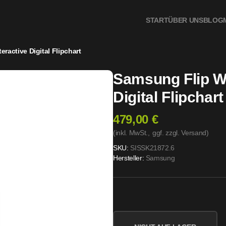
START
ÜBER UNS
BLOG
ractive Digital Flipchart
Samsung Flip W
Digital Flipchart
479,00 €
(inkl. MwSt.,
ggf. zzgl. Versand
)
SKU:
SISSK21872.6
Hersteller:
Samsung