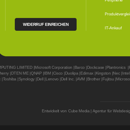
Peripherie
Produktvergle
WIDERRUF EINREICHEN
IT-Ankauf
MPUTING LIMITED
|
Microsoft Corporation
|
Barco
|
Dockcase
|
Plantronics
|
herry
|
DTEN ME
|
QNAP
|
IBM
|
Cisco
|
Duolipa
|
Edimax
|
Kingston
|
Nec
|
Intel
c
|
Toshiba
|
Synology
|
Dell
|
Lenovo
|
Dell Inc.
|
AVM
|
Brother
|
Fujitsu
|
Microso
Entwickelt von
Cube Media | Agentur für Webdesi