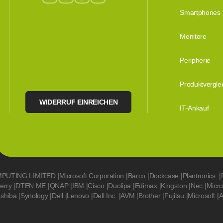
Smartphones
Monitore
Peripherie
Produktvergle
WIDERRUF EINREICHEN
IT-Ankauf
MPUTING LIMITED
|
Microsoft Corporation
|
Barco
|
Dockcase
|
Plantronics
|
erry
|
DTEN ME
|
QNAP
|
IBM
|
Cisco
|
Duolipa
|
Edimax
|
Kingston
|
Nec
|
Micr
oshiba
|
Synology
|
Dell
|
Lenovo
|
Dell Inc.
|
AVM
|
Brother
|
Fujitsu
|
Microsoft
|
A