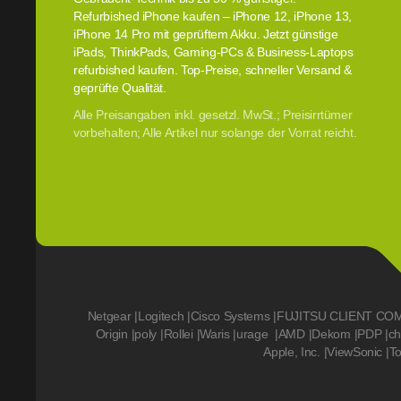
Refurbished iPhone kaufen – iPhone 12, iPhone 13,
iPhone 14 Pro mit geprüftem Akku. Jetzt günstige
iPads, ThinkPads, Gaming-PCs & Business-Laptops
refurbished kaufen. Top-Preise, schneller Versand &
geprüfte Qualität.
Alle Preisangaben inkl. gesetzl. MwSt.; Preisirrtümer
vorbehalten; Alle Artikel nur solange der Vorrat reicht.
Netgear
|
Logitech
|
Cisco Systems
|
FUJITSU CLIENT CO
Origin
|
poly
|
Rollei
|
Waris
|
urage
|
AMD
|
Dekom
|
PDP
|
ch
Apple, Inc.
|
ViewSonic
|
T