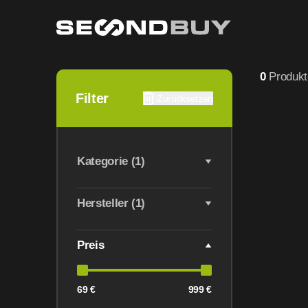
Monitor refurbished – geprüfte Bildschirme günstig kaufe
0
Produkt
Filter
Zurücksetzen
Kategorie (1)
Hersteller (1)
Preis
69 €
999 €