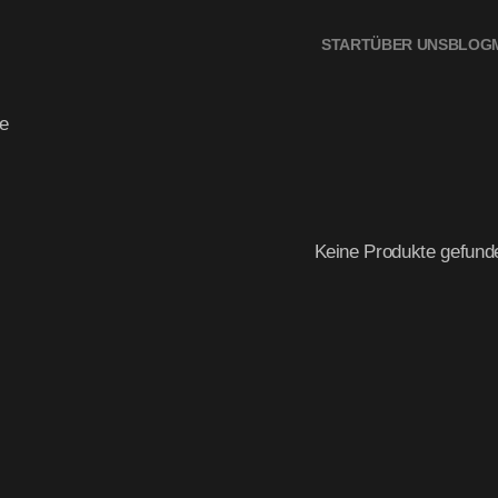
n
START
ÜBER UNS
BLOG
e
Keine Produkte gefund