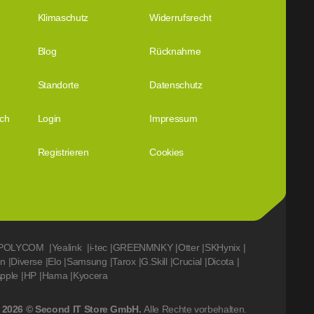
Klimaschutz
Widerrufsrecht
Blog
Rücknahme
Standorte
Datenschutz
ich
Login
Impressum
Registrieren
Cookies
POLYCOM
|
Yealink
|
i-tec
|
GREENMNKY
|
Otter
|
SKHynix
|
on
|
Diverse
|
Elo
|
Samsung
|
Tarox
|
G.Skill
|
Crucial
|
Dicota
|
pple
|
HP
|
Hama
|
Kyocera
2026 © Second IT Store GmbH.
Alle Rechte vorbehalten.