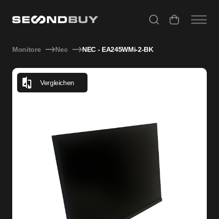
NEC - EA245WMi-2-BK
Monitore
Nec
NEC - EA245WMi-2-BK
Vergleichen