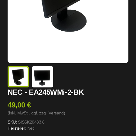
NEC - EA245WMi-2-BK
49,00 €
(inkl. MwSt.,
ggf. zzgl. Versand
)
SKU:
SISSK20483.8
Hersteller:
Nec