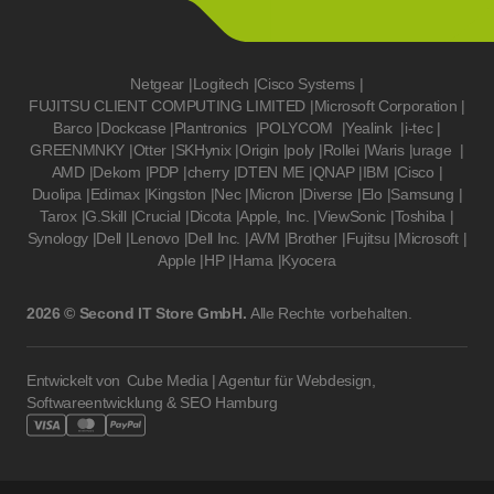
Netgear
|
Logitech
|
Cisco Systems
|
FUJITSU CLIENT COMPUTING LIMITED
|
Microsoft Corporation
|
Barco
|
Dockcase
|
Plantronics
|
POLYCOM
|
Yealink
|
i-tec
|
GREENMNKY
|
Otter
|
SKHynix
|
Origin
|
poly
|
Rollei
|
Waris
|
urage
|
AMD
|
Dekom
|
PDP
|
cherry
|
DTEN ME
|
QNAP
|
IBM
|
Cisco
|
Duolipa
|
Edimax
|
Kingston
|
Nec
|
Micron
|
Diverse
|
Elo
|
Samsung
|
Tarox
|
G.Skill
|
Crucial
|
Dicota
|
Apple, Inc.
|
ViewSonic
|
Toshiba
|
Synology
|
Dell
|
Lenovo
|
Dell Inc.
|
AVM
|
Brother
|
Fujitsu
|
Microsoft
|
Apple
|
HP
|
Hama
|
Kyocera
2026 © Second IT Store GmbH.
Alle Rechte vorbehalten.
Entwickelt von
Cube Media | Agentur für Webdesign,
Softwareentwicklung & SEO Hamburg