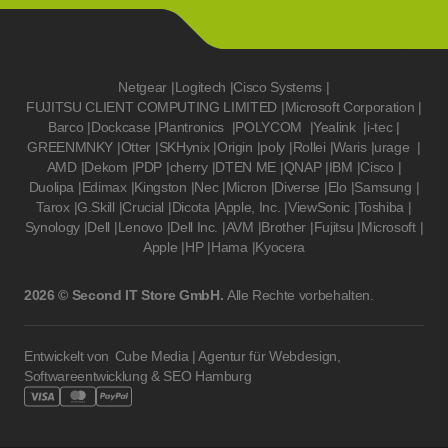
Netgear
|
Logitech
|
Cisco Systems
|
FUJITSU CLIENT COMPUTING LIMITED
|
Microsoft Corporation
|
Barco
|
Dockcase
|
Plantronics
|
POLYCOM
|
Yealink
|
i-tec
|
GREENMNKY
|
Otter
|
SKHynix
|
Origin
|
poly
|
Rollei
|
Waris
|
urage
|
AMD
|
Dekom
|
PDP
|
cherry
|
DTEN ME
|
QNAP
|
IBM
|
Cisco
|
Duolipa
|
Edimax
|
Kingston
|
Nec
|
Micron
|
Diverse
|
Elo
|
Samsung
|
Tarox
|
G.Skill
|
Crucial
|
Dicota
|
Apple, Inc.
|
ViewSonic
|
Toshiba
|
Synology
|
Dell
|
Lenovo
|
Dell Inc.
|
AVM
|
Brother
|
Fujitsu
|
Microsoft
|
Apple
|
HP
|
Hama
|
Kyocera
2026 © Second IT Store GmbH.
Alle Rechte vorbehalten.
Entwickelt von
Cube Media | Agentur für Webdesign,
Softwareentwicklung & SEO Hamburg