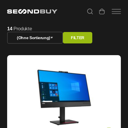
Monitor refurbished – geprüfte Bildschirme günstig kaufe
14
Produkte
(Ohne Sortierung)
FILTER