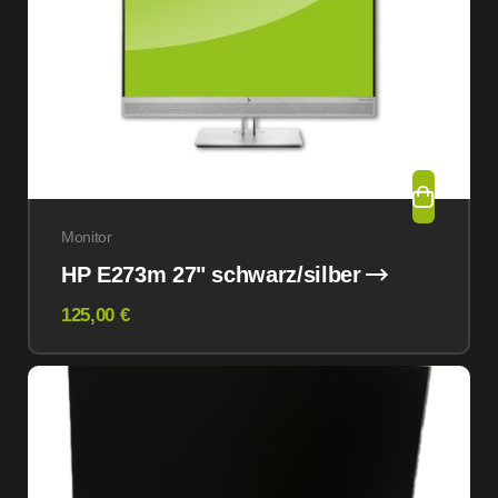
Monitor
HP E273m 27" schwarz/silber
125,00 €