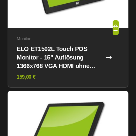
Monitor
ELO ET1502L Touch POS
Monitor - 15" Auflösung
1366x768 VGA HDMI ohne
Standfuß
159,00 €