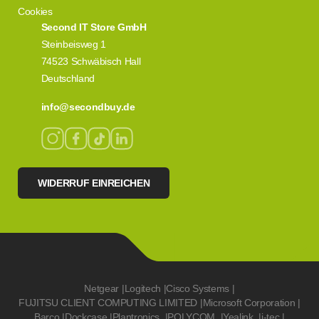
Cookies
Second IT Store GmbH
Steinbeisweg 1
74523 Schwäbisch Hall
Deutschland
info@secondbuy.de
WIDERRUF EINREICHEN
Netgear
|
Logitech
|
Cisco Systems
|
FUJITSU CLIENT COMPUTING LIMITED
|
Microsoft Corporation
|
Barco
|
Dockcase
|
Plantronics
|
POLYCOM
|
Yealink
|
i-tec
|