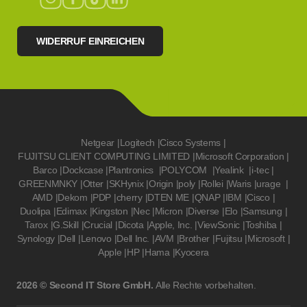
WIDERRUF EINREICHEN
Netgear
|
Logitech
|
Cisco Systems
|
FUJITSU CLIENT COMPUTING LIMITED
|
Microsoft Corporation
|
Barco
|
Dockcase
|
Plantronics
|
POLYCOM
|
Yealink
|
i-tec
|
GREENMNKY
|
Otter
|
SKHynix
|
Origin
|
poly
|
Rollei
|
Waris
|
urage
|
AMD
|
Dekom
|
PDP
|
cherry
|
DTEN ME
|
QNAP
|
IBM
|
Cisco
|
Duolipa
|
Edimax
|
Kingston
|
Nec
|
Micron
|
Diverse
|
Elo
|
Samsung
|
Tarox
|
G.Skill
|
Crucial
|
Dicota
|
Apple, Inc.
|
ViewSonic
|
Toshiba
|
Synology
|
Dell
|
Lenovo
|
Dell Inc.
|
AVM
|
Brother
|
Fujitsu
|
Microsoft
|
Apple
|
HP
|
Hama
|
Kyocera
2026 © Second IT Store GmbH.
Alle Rechte vorbehalten.