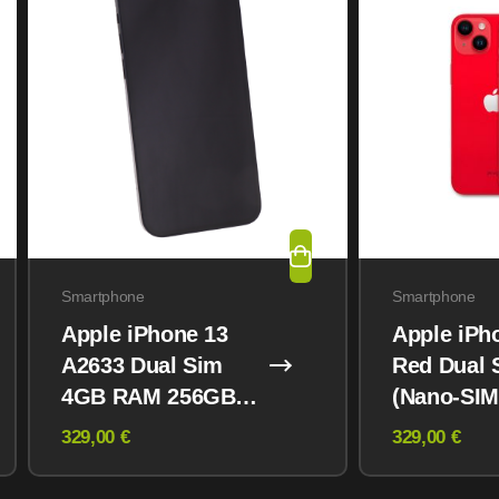
Smartphone
Smartphone
Apple iPhone 13
Apple iPh
A2633 Dual Sim
Red Dual 
4GB RAM 256GB
(Nano-SIM
Midnight
eSIM) 12
329,00 €
329,00 €