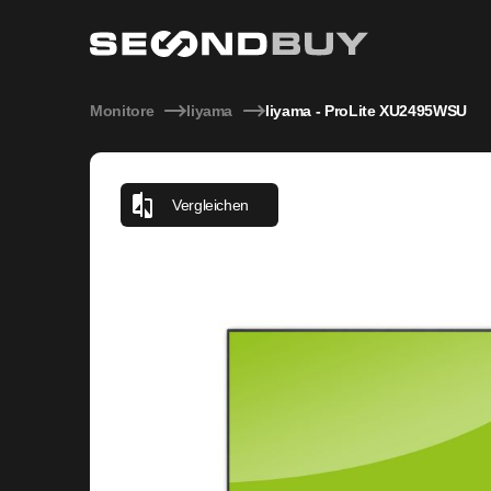
Iiyama - ProLite XU2495WSU
Monitore
Iiyama
Iiyama - ProLite XU2495WSU
Vergleichen