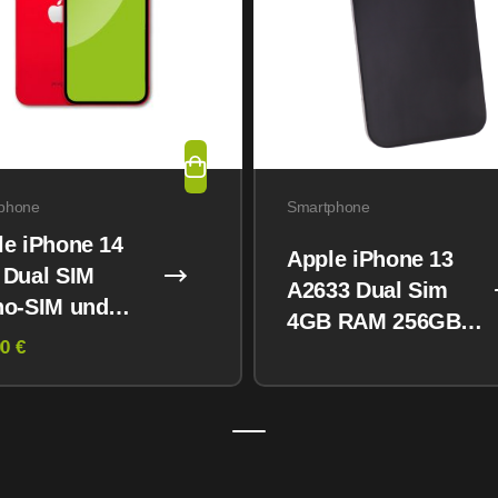
phone
Smartphone
le iPhone 14
Apple iPhone 13
 Dual SIM
A2633 Dual Sim
no-SIM und
4GB RAM 256GB
M) 128GB
0 €
Midnight