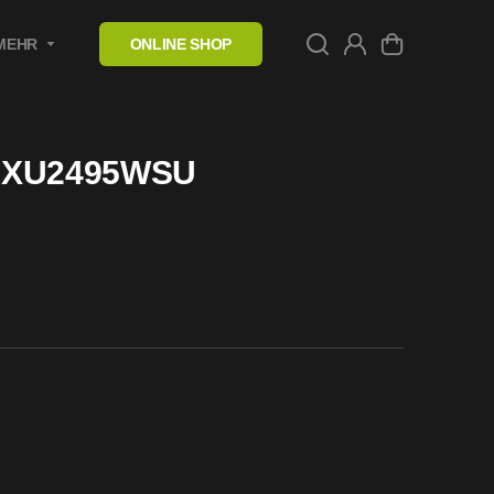
MEHR
ONLINE SHOP
te XU2495WSU