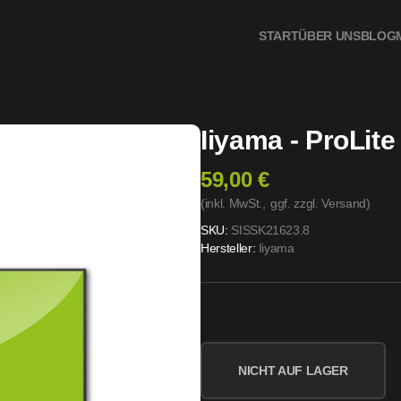
START
ÜBER UNS
BLOG
Iiyama - ProLi
59,00 €
(inkl. MwSt.,
ggf. zzgl. Versand
)
SKU:
SISSK21623.8
Hersteller:
Iiyama
NICHT AUF LAGER