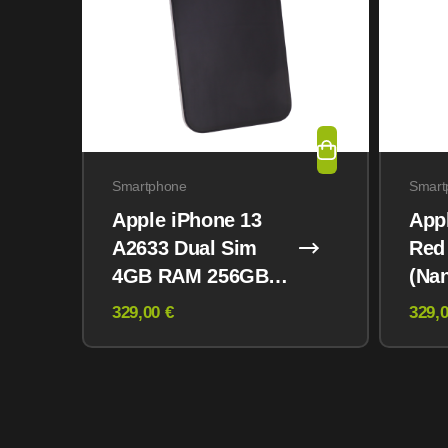
Smartphone
Smart
Apple iPhone 13
App
A2633 Dual Sim
Red
4GB RAM 256GB
(Na
Midnight
eSI
329,00 €
329,0