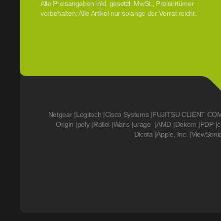
Alle Preisangaben inkl. gesetzl. MwSt.; Preisirrtümer
vorbehalten; Alle Artikel nur solange der Vorrat reicht.
Netgear
|
Logitech
|
Cisco Systems
|
FUJITSU CLIENT CO
Origin
|
poly
|
Rollei
|
Waris
|
urage
|
AMD
|
Dekom
|
PDP
|
c
Dicota
|
Apple, Inc.
|
ViewSoni