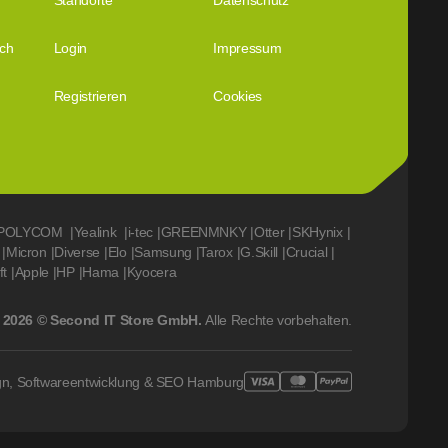
Standorte
Datenschutz
ich
Login
Impressum
Registrieren
Cookies
POLYCOM
|
Yealink
|
i-tec
|
GREENMNKY
|
Otter
|
SKHynix
|
|
Micron
|
Diverse
|
Elo
|
Samsung
|
Tarox
|
G.Skill
|
Crucial
|
ft
|
Apple
|
HP
|
Hama
|
Kyocera
2026 © Second IT Store GmbH.
Alle Rechte vorbehalten.
gn, Softwareentwicklung & SEO Hamburg