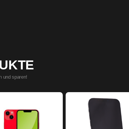
DUKTE
n und sparen!