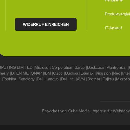
Peripherie
Produktvergle
WIDERRUF EINREICHEN
IT-Ankauf
MPUTING LIMITED
|
Microsoft Corporation
|
Barco
|
Dockcase
|
Plantronics
|
herry
|
DTEN ME
|
QNAP
|
IBM
|
Cisco
|
Duolipa
|
Edimax
|
Kingston
|
Nec
|
Intel
c
|
Toshiba
|
Synology
|
Dell
|
Lenovo
|
Dell Inc.
|
AVM
|
Brother
|
Fujitsu
|
Microso
Entwickelt von
Cube Media | Agentur für Webdesi