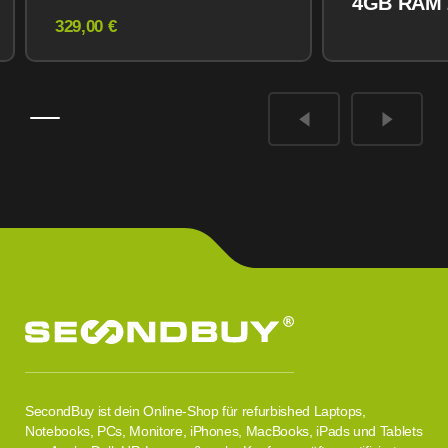
4GB RAM
Midnight
329,00 €
Midnight
SecondBuy ist dein Online-Shop für refurbished Laptops,
Notebooks, PCs, Monitore, iPhones, MacBooks, iPads und Tablets