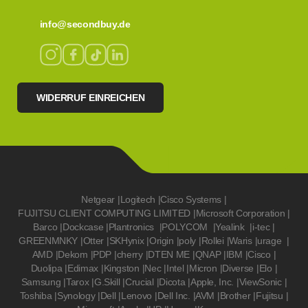
info@secondbuy.de
WIDERRUF EINREICHEN
Netgear
|
Logitech
|
Cisco Systems
|
FUJITSU CLIENT COMPUTING LIMITED
|
Microsoft Corporation
|
Barco
|
Dockcase
|
Plantronics
|
POLYCOM
|
Yealink
|
i-tec
|
GREENMNKY
|
Otter
|
SKHynix
|
Origin
|
poly
|
Rollei
|
Waris
|
urage
|
AMD
|
Dekom
|
PDP
|
cherry
|
DTEN ME
|
QNAP
|
IBM
|
Cisco
|
Duolipa
|
Edimax
|
Kingston
|
Nec
|
Intel
|
Micron
|
Diverse
|
Elo
|
Samsung
|
Tarox
|
G.Skill
|
Crucial
|
Dicota
|
Apple, Inc.
|
ViewSonic
|
Toshiba
|
Synology
|
Dell
|
Lenovo
|
Dell Inc.
|
AVM
|
Brother
|
Fujitsu
|