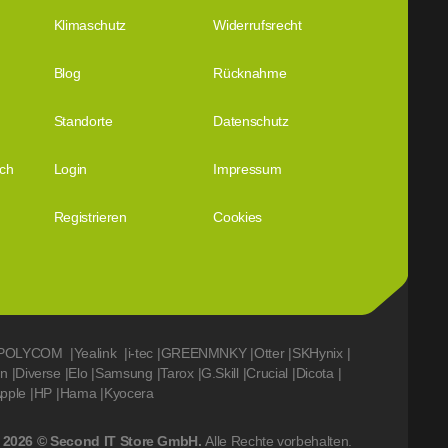
Klimaschutz
Widerrufsrecht
Blog
Rücknahme
Standorte
Datenschutz
ich
Login
Impressum
Registrieren
Cookies
POLYCOM
|
Yealink
|
i-tec
|
GREENMNKY
|
Otter
|
SKHynix
|
on
|
Diverse
|
Elo
|
Samsung
|
Tarox
|
G.Skill
|
Crucial
|
Dicota
|
pple
|
HP
|
Hama
|
Kyocera
2026 © Second IT Store GmbH.
Alle Rechte vorbehalten.