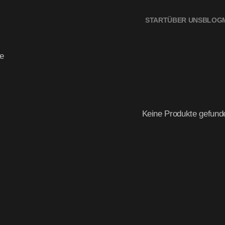
n
START
ÜBER UNS
BLOG
e
Keine Produkte gefund