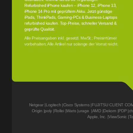
Refurbished iPhone kaufen – iPhone 12, iPhone 13,
iPhone 14 Pro mit geprüftem Akku. Jetzt günstige
iPads, ThinkPads, Gaming-PCs & Business-Laptops
refurbished kaufen. Top-Preise, schneller Versand &
geprüfte Qualität.
Alle Preisangaben inkl. gesetzl. MwSt.; Preisirrtümer
vorbehalten; Alle Artikel nur solange der Vorrat reicht.
Netgear
|
Logitech
|
Cisco Systems
|
FUJITSU CLIENT CO
Origin
|
poly
|
Rollei
|
Waris
|
urage
|
AMD
|
Dekom
|
PDP
|
ch
Apple, Inc.
|
ViewSonic
|
T