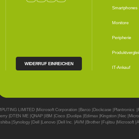
Smartphones
Monitore
Peripherie
Produktvergle
WIDERRUF EINREICHEN
IT-Ankauf
MPUTING LIMITED
|
Microsoft Corporation
|
Barco
|
Dockcase
|
Plantronics
|
erry
|
DTEN ME
|
QNAP
|
IBM
|
Cisco
|
Duolipa
|
Edimax
|
Kingston
|
Nec
|
Micr
oshiba
|
Synology
|
Dell
|
Lenovo
|
Dell Inc.
|
AVM
|
Brother
|
Fujitsu
|
Microsoft
|
A