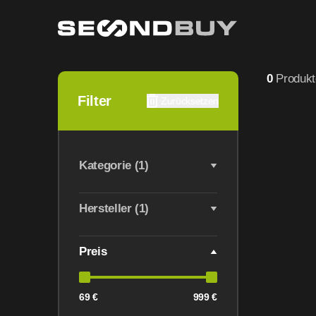
Monitor refurbished – geprüfte Bildschirme günstig kaufe
0
Produkt
Filter
Zurücksetzen
Kategorie (1)
Hersteller (1)
Preis
69 €
999 €