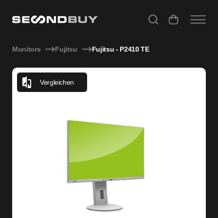
Fujitsu - P2410 TE
Monitore
Fujitsu
Fujitsu - P2410 TE
Vergleichen