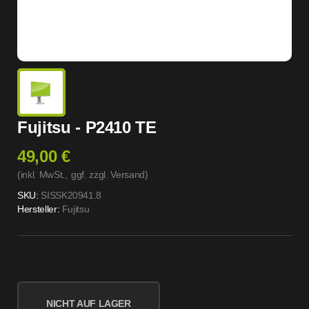
Fujitsu - P2410 TE
49,00 €
(inkl. MwSt.,
ggf. zzgl. Versand
)
SKU:
SISSK20941.8
Hersteller:
Fujitsu
NICHT AUF LAGER