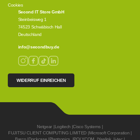
Cookies
Second IT Store GmbH
Steinbeisweg 1
74523 Schwäbisch Hall
Deutschland
info@secondbuy.de
WIDERRUF EINREICHEN
Netgear
|
Logitech
|
Cisco Systems
|
FUJITSU CLIENT COMPUTING LIMITED
|
Microsoft Corporation
|
Barco
|
Dockcase
|
Plantronics
|
POLYCOM
|
Yealink
|
i-tec
|