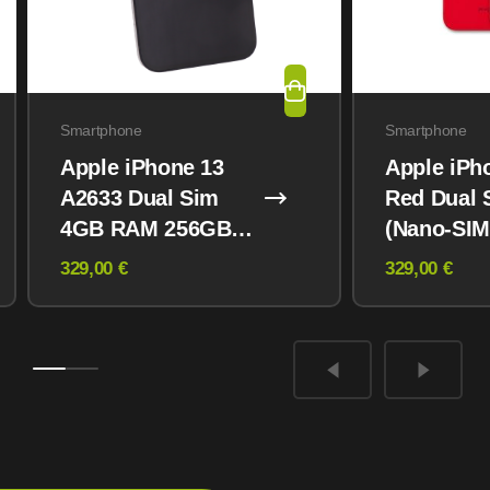
Smartphone
Smartphone
Apple iPhone 13
Apple iPh
A2633 Dual Sim
Red Dual 
4GB RAM 256GB
(Nano-SIM
Midnight
eSIM) 12
329,00 €
329,00 €