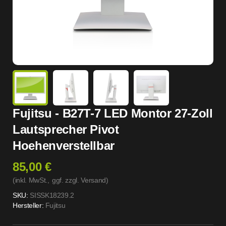
Fujitsu - B27T-7 LED Montor 27-Zoll
Lautsprecher Pivot
Hoehenverstellbar
85,00 €
(inkl. MwSt.,
ggf. zzgl. Versand
)
SKU:
SISSK18239.2
Hersteller:
Fujitsu