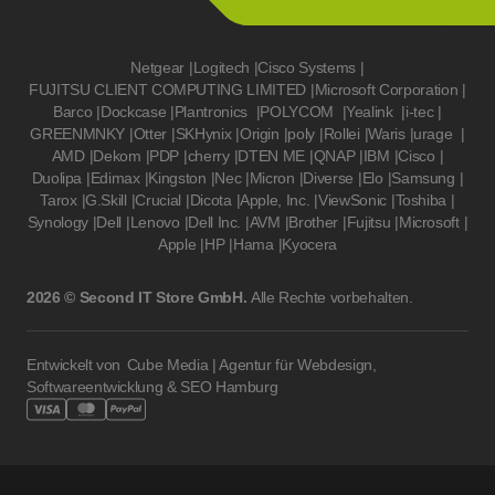
Netgear
|
Logitech
|
Cisco Systems
|
FUJITSU CLIENT COMPUTING LIMITED
|
Microsoft Corporation
|
Barco
|
Dockcase
|
Plantronics
|
POLYCOM
|
Yealink
|
i-tec
|
GREENMNKY
|
Otter
|
SKHynix
|
Origin
|
poly
|
Rollei
|
Waris
|
urage
|
AMD
|
Dekom
|
PDP
|
cherry
|
DTEN ME
|
QNAP
|
IBM
|
Cisco
|
Duolipa
|
Edimax
|
Kingston
|
Nec
|
Micron
|
Diverse
|
Elo
|
Samsung
|
Tarox
|
G.Skill
|
Crucial
|
Dicota
|
Apple, Inc.
|
ViewSonic
|
Toshiba
|
Synology
|
Dell
|
Lenovo
|
Dell Inc.
|
AVM
|
Brother
|
Fujitsu
|
Microsoft
|
Apple
|
HP
|
Hama
|
Kyocera
2026 © Second IT Store GmbH.
Alle Rechte vorbehalten.
Entwickelt von
Cube Media | Agentur für Webdesign,
Softwareentwicklung & SEO Hamburg