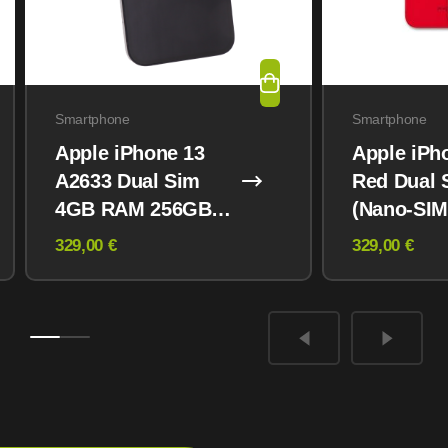
Smartphone
Smartphone
Apple iPhone 13
Apple iPh
A2633 Dual Sim
Red Dual 
4GB RAM 256GB
(Nano-SIM
Midnight
eSIM) 12
329,00 €
329,00 €