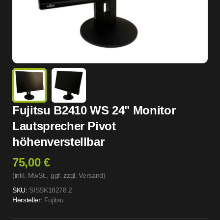
Fujitsu B2410 WS 24" Monitor
Lautsprecher Pivot
höhenverstellbar
75,00 €
(inkl. MwSt.,
ggf. zzgl. Versand
)
SKU:
SISSK18278.2
Hersteller:
Fujitsu