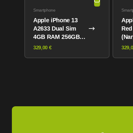
Smartphone
Smart
Apple iPhone 13
App
A2633 Dual Sim
Red
4GB RAM 256GB
(Na
Midnight
eSI
329,00 €
329,0