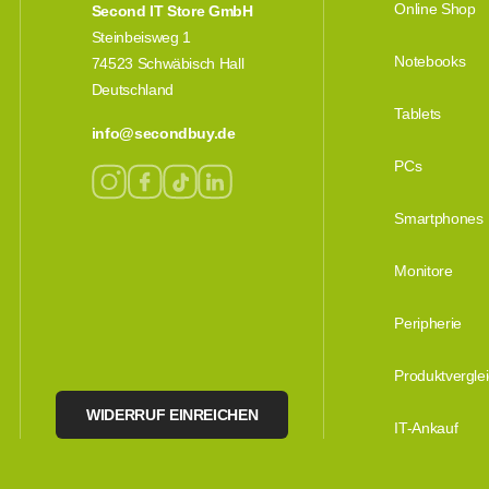
Online Shop
Second IT Store GmbH
Steinbeisweg 1
Notebooks
74523 Schwäbisch Hall
Deutschland
Tablets
info@secondbuy.de
PCs
Smartphones
Monitore
Peripherie
Produktvergle
WIDERRUF EINREICHEN
IT-Ankauf