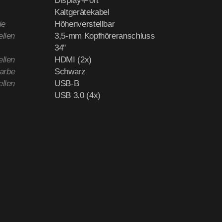
Display-Port
Kaltgerätekabel
ie
Höhenverstellbar
ellen
3,5-mm Kopfhöreranschluss
34"
ellen
HDMI (2x)
arbe
Schwarz
ellen
USB-B
USB 3.0 (4x)