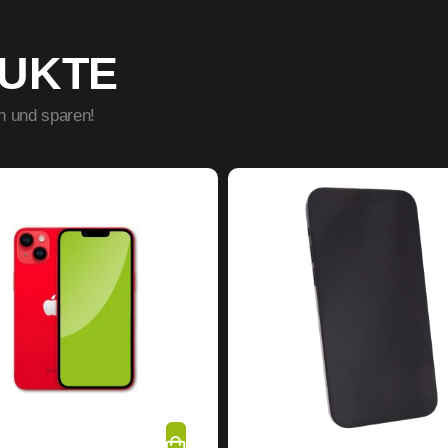
DUKTE
n und sparen!