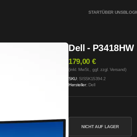
START
ÜBER UNS
BLOG
Dell - P3418HW
179,00 €
(inkl. MwSt.,
ggf. zzgl. Versand
)
SKU:
SISSK15394.2
Hersteller:
Dell
NICHT AUF LAGER