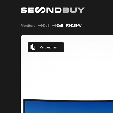
Dell P3418HW – 34″ Curved WFHD IPS Monitor, Refurbished
Monitore
Dell
Dell - P3418HW
Vergleichen