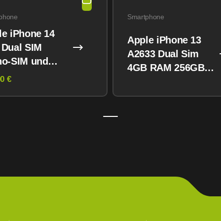
phone
Smartphone
le iPhone 14
Apple iPhone 13
 Dual SIM
A2633 Dual Sim
no-SIM und
4GB RAM 256GB
M) 128GB
0 €
Midnight