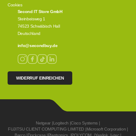
Cookies
Second IT Store GmbH
Steinbeisweg 1
74523 Schwäbisch Hall
Deutschland
info@secondbuy.de
WIDERRUF EINREICHEN
Netgear
|
Logitech
|
Cisco Systems
|
FUJITSU CLIENT COMPUTING LIMITED
|
Microsoft Corporation
|
Barco
|
Dockcase
|
Plantronics
|
POLYCOM
|
Yealink
|
i-tec
|