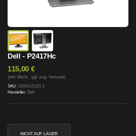
Dell - P2417Hc
115,00 €
(inkl. MwSt.,
ggf. zzgl. Versand
)
SKU:
SISSK15121.2
Hersteller:
Dell
NICHT AUF LAGER