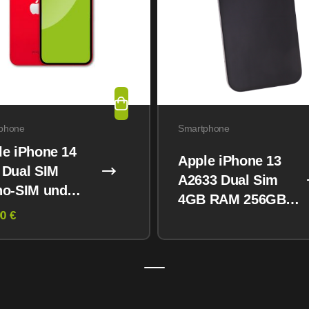
phone
Smartphone
le iPhone 14
Apple iPhone 13
 Dual SIM
A2633 Dual Sim
no-SIM und
4GB RAM 256GB
M) 128GB
0 €
Midnight