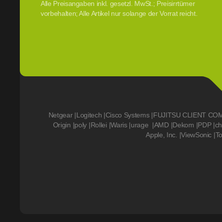
Alle Preisangaben inkl. gesetzl. MwSt.; Preisirrtümer
vorbehalten; Alle Artikel nur solange der Vorrat reicht.
Netgear
|
Logitech
|
Cisco Systems
|
FUJITSU CLIENT CO
Origin
|
poly
|
Rollei
|
Waris
|
urage
|
AMD
|
Dekom
|
PDP
|
ch
Apple, Inc.
|
ViewSonic
|
T