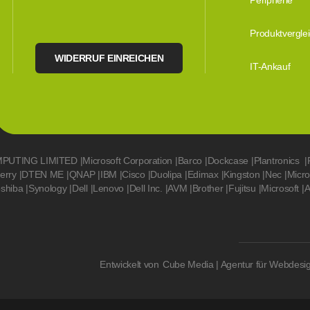
Peripherie
Produktvergle
WIDERRUF EINREICHEN
IT-Ankauf
MPUTING LIMITED
|
Microsoft Corporation
|
Barco
|
Dockcase
|
Plantronics
|
erry
|
DTEN ME
|
QNAP
|
IBM
|
Cisco
|
Duolipa
|
Edimax
|
Kingston
|
Nec
|
Micr
oshiba
|
Synology
|
Dell
|
Lenovo
|
Dell Inc.
|
AVM
|
Brother
|
Fujitsu
|
Microsoft
|
A
Entwickelt von
Cube Media | Agentur für Webdesi