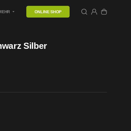
MEHR
ONLINE SHOP
warz Silber