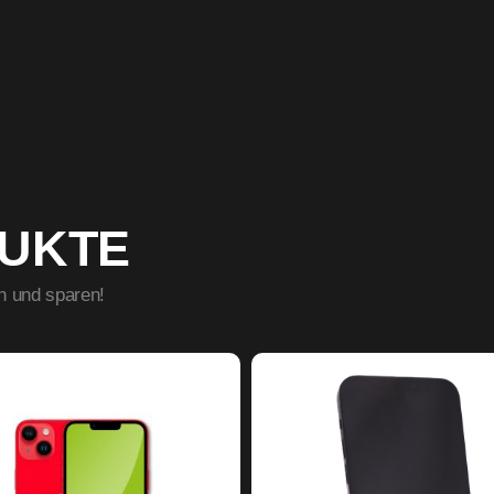
DUKTE
n und sparen!