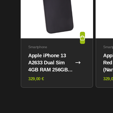
Smartphone
Smart
Apple iPhone 13
App
A2633 Dual Sim
Red
4GB RAM 256GB
(Na
Midnight
eSI
329,00 €
329,0