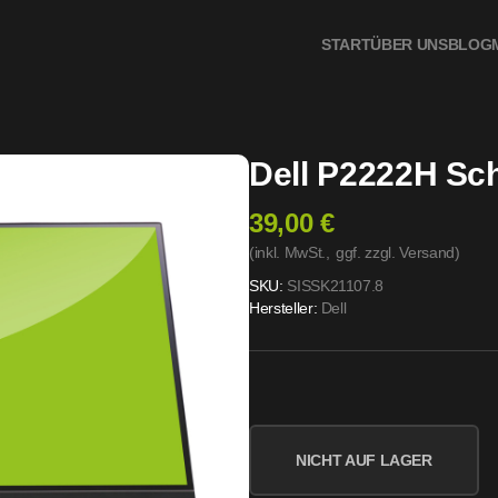
START
ÜBER UNS
BLOG
Dell P2222H Sch
39,00 €
(inkl. MwSt.,
ggf. zzgl. Versand
)
SKU:
SISSK21107.8
Hersteller:
Dell
NICHT AUF LAGER