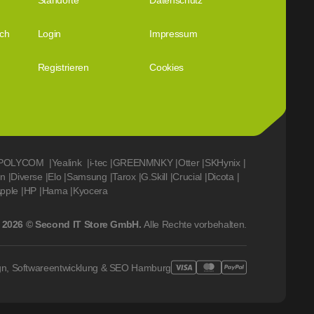
Standorte
Datenschutz
ich
Login
Impressum
Registrieren
Cookies
POLYCOM
|
Yealink
|
i-tec
|
GREENMNKY
|
Otter
|
SKHynix
|
on
|
Diverse
|
Elo
|
Samsung
|
Tarox
|
G.Skill
|
Crucial
|
Dicota
|
pple
|
HP
|
Hama
|
Kyocera
2026 © Second IT Store GmbH.
Alle Rechte vorbehalten.
gn, Softwareentwicklung & SEO Hamburg