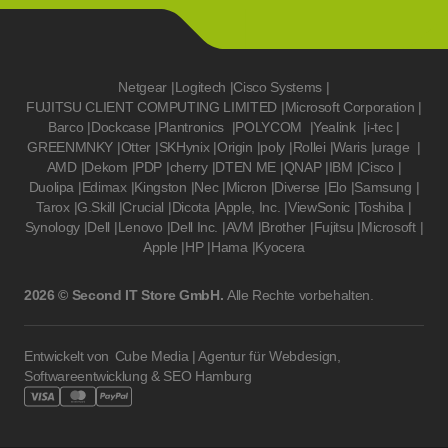
Netgear
|
Logitech
|
Cisco Systems
|
FUJITSU CLIENT COMPUTING LIMITED
|
Microsoft Corporation
|
Barco
|
Dockcase
|
Plantronics
|
POLYCOM
|
Yealink
|
i-tec
|
GREENMNKY
|
Otter
|
SKHynix
|
Origin
|
poly
|
Rollei
|
Waris
|
urage
|
AMD
|
Dekom
|
PDP
|
cherry
|
DTEN ME
|
QNAP
|
IBM
|
Cisco
|
Duolipa
|
Edimax
|
Kingston
|
Nec
|
Micron
|
Diverse
|
Elo
|
Samsung
|
Tarox
|
G.Skill
|
Crucial
|
Dicota
|
Apple, Inc.
|
ViewSonic
|
Toshiba
|
Synology
|
Dell
|
Lenovo
|
Dell Inc.
|
AVM
|
Brother
|
Fujitsu
|
Microsoft
|
Apple
|
HP
|
Hama
|
Kyocera
2026 © Second IT Store GmbH.
Alle Rechte vorbehalten.
Entwickelt von
Cube Media | Agentur für Webdesign,
Softwareentwicklung & SEO Hamburg