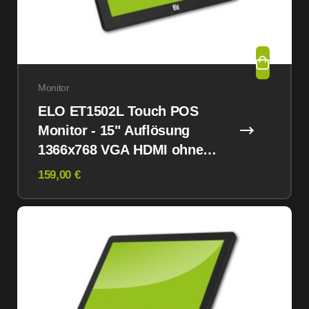
Monitor
ELO ET1502L Touch POS
Monitor - 15" Auflösung
1366x768 VGA HDMI ohne
Standfuß
159,00 €