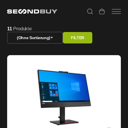
Monitor refurbished – geprüfte Bildschirme günstig kaufe
11
Produkte
(Ohne Sortierung)
FILTER