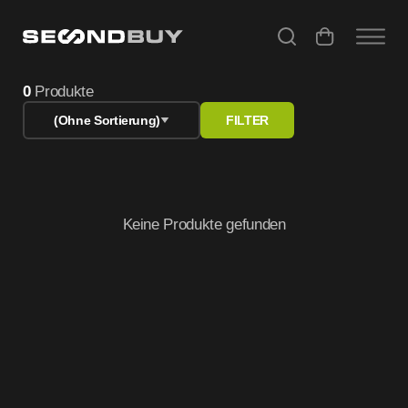
Refurbished Tablet – iPad Air, Pro & Android gebraucht kau
0
Produkte
(Ohne Sortierung)
FILTER
Keine Produkte gefunden