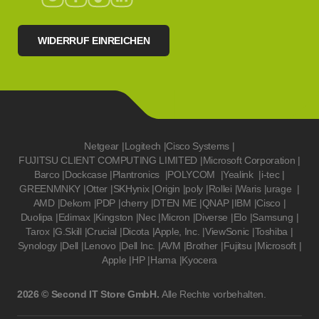
WIDERRUF EINREICHEN
Netgear
|
Logitech
|
Cisco Systems
|
FUJITSU CLIENT COMPUTING LIMITED
|
Microsoft Corporation
|
Barco
|
Dockcase
|
Plantronics
|
POLYCOM
|
Yealink
|
i-tec
|
GREENMNKY
|
Otter
|
SKHynix
|
Origin
|
poly
|
Rollei
|
Waris
|
urage
|
AMD
|
Dekom
|
PDP
|
cherry
|
DTEN ME
|
QNAP
|
IBM
|
Cisco
|
Duolipa
|
Edimax
|
Kingston
|
Nec
|
Micron
|
Diverse
|
Elo
|
Samsung
|
Tarox
|
G.Skill
|
Crucial
|
Dicota
|
Apple, Inc.
|
ViewSonic
|
Toshiba
|
Synology
|
Dell
|
Lenovo
|
Dell Inc.
|
AVM
|
Brother
|
Fujitsu
|
Microsoft
|
Apple
|
HP
|
Hama
|
Kyocera
2026 © Second IT Store GmbH.
Alle Rechte vorbehalten.