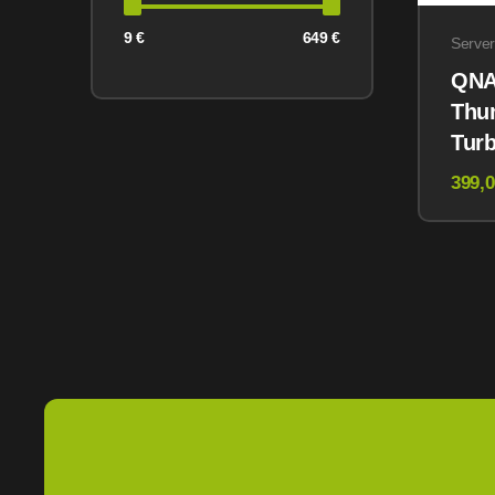
9 €
649 €
Server
QNA
Thun
Turb
Sto
399,0