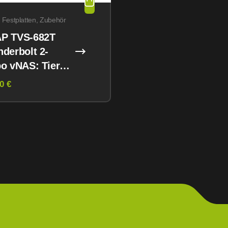
 Festplatten, Zubehör
P TVS-682T
derbolt 2-
o vNAS: Tiered
rage
0 €