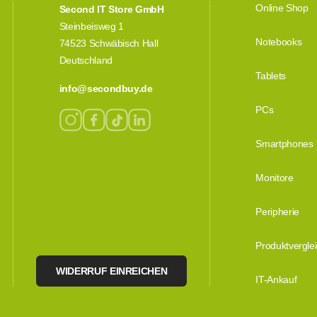
Online Shop
Second IT Store GmbH
Steinbeisweg 1
Notebooks
74523 Schwäbisch Hall
Deutschland
Tablets
info@secondbuy.de
PCs
Smartphones
Monitore
Peripherie
Produktvergle
WIDERRUF EINREICHEN
IT-Ankauf