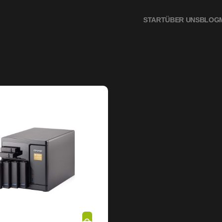
condBuy.de
START
ÜBER UNS
BLOG