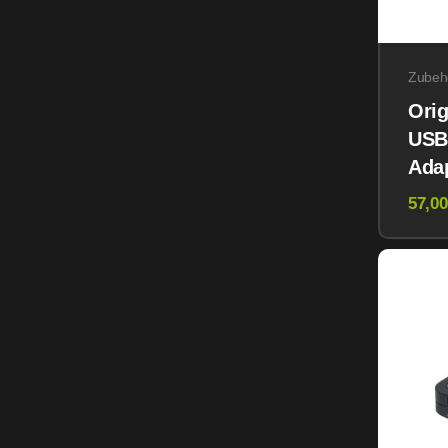
Zubeh
Orig
USB
Ada
vers
57,00