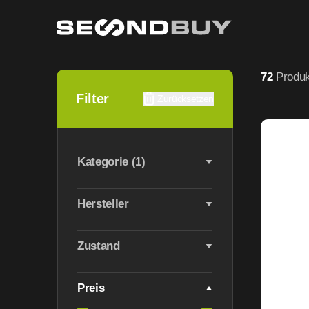
Native Union Geräte gebraucht & refurbished Zubehör
72
Produk
Filter
Zurücksetzen
Kategorie (1)
Hersteller
Zustand
Preis