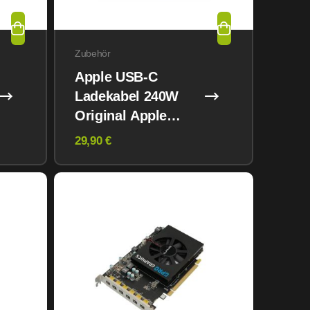
Zubehör
Apple USB-C
Ladekabel 240W
Original Apple
Charging Cable 2M
29,90 €