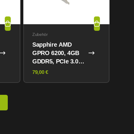
Zubehör
Sapphire AMD
GPRO 6200, 4GB
GDDR5, PCIe 3.0
x16, 6x miniDP
79,00 €