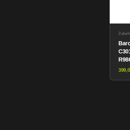
Zubeh
Barc
C30
R98
Zub
399,0
Netz