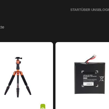
START
ÜBER UNS
BLOG
te