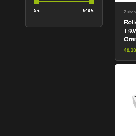
9 €
649 €
Zubeh
Rol
Trav
Oran
Alu
49,00