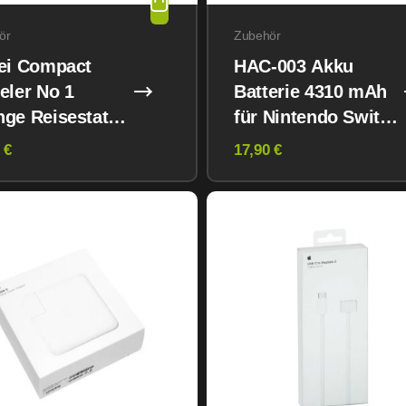
ör
Zubehör
lei Compact
HAC-003 Akku
eler No 1
Batterie 4310 mAh
ge Reisestativ
für Nintendo Switch
V1 / V2 / Oled
 €
17,90 €
Konsolen