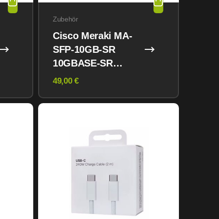
Zubehör
Cisco Meraki MA-
SFP-10GB-SR
10GBASE-SR
850nm MMF 82m
49,00 €
SFP+