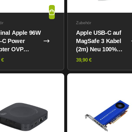
ör
Zubehör
inal Apple 96W
Apple USB-C auf
-C Power
MagSafe 3 Kabel
pter OVP
(2m) Neu 100%
iegelt
Original Apple
 €
39,90 €
Packung Versiegelt