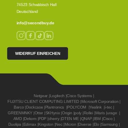
74523 Schwäbisch Hall
Deutschland
info@secondbuy.de
WIDERRUF EINREICHEN
Netgear
|
Logitech
|
Cisco Systems
|
FUJITSU CLIENT COMPUTING LIMITED
|
Microsoft Corporation
|
Barco
|
Dockcase
|
Plantronics
|
POLYCOM
|
Yealink
|
i-tec
|
GREENMNKY
|
Otter
|
SKHynix
|
Origin
|
poly
|
Rollei
|
Waris
|
urage
|
AMD
|
Dekom
|
PDP
|
cherry
|
DTEN ME
|
QNAP
|
IBM
|
Cisco
|
Duolipa
|
Edimax
|
Kingston
|
Nec
|
Micron
|
Diverse
|
Elo
|
Samsung
|