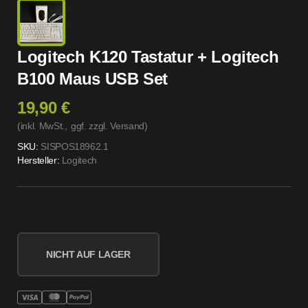
Logitech K120 Tastatur + Logitech
B100 Maus USB Set
19,90 €
(inkl. MwSt.,
ggf. zzgl. Versand
)
SKU:
SISPOS18962.1
Hersteller:
Logitech
NICHT AUF LAGER