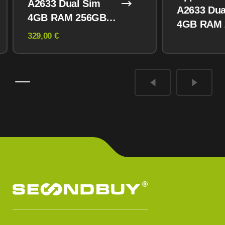
A2633 Dual Sim
A2633 Dua
4GB RAM 256GB
4GB RAM
Midnight
329,00 €
Midnight