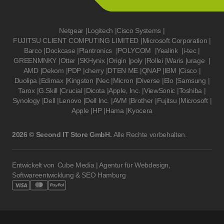
Netgear
|
Logitech
|
Cisco Systems
|
FUJITSU CLIENT COMPUTING LIMITED
|
Microsoft Corporation
|
Barco
|
Dockcase
|
Plantronics
|
POLYCOM
|
Yealink
|
i-tec
|
GREENMNKY
|
Otter
|
SKHynix
|
Origin
|
poly
|
Rollei
|
Waris
|
urage
|
AMD
|
Dekom
|
PDP
|
cherry
|
DTEN ME
|
QNAP
|
IBM
|
Cisco
|
Duolipa
|
Edimax
|
Kingston
|
Nec
|
Micron
|
Diverse
|
Elo
|
Samsung
|
Tarox
|
G.Skill
|
Crucial
|
Dicota
|
Apple, Inc.
|
ViewSonic
|
Toshiba
|
Synology
|
Dell
|
Lenovo
|
Dell Inc.
|
AVM
|
Brother
|
Fujitsu
|
Microsoft
|
Apple
|
HP
|
Hama
|
Kyocera
2026 © Second IT Store GmbH.
Alle Rechte vorbehalten.
Entwickelt von
Cube Media | Agentur für Webdesign,
Softwareentwicklung & SEO Hamburg