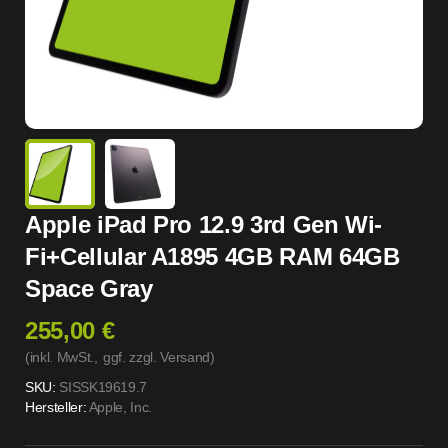
Apple iPad Pro 12.9 3rd Gen Wi-
Fi+Cellular A1895 4GB RAM 64GB
Space Gray
255,00 €
(inkl. MwSt.,
ggf. zzgl. Versand
)
SKU:
SISSK19619.7
Hersteller:
Apple, Inc.