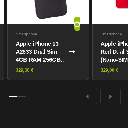
Smartphone
Smartphone
Apple iPhone 13
Apple iPh
A2633 Dual Sim
Red Dual 
4GB RAM 256GB
(Nano-SIM
Midnight
eSIM) 12
329,00 €
329,00 €