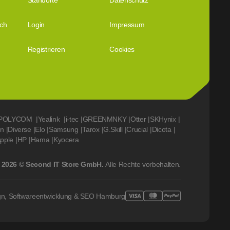
Standorte
Datenschutz
ich
Login
Impressum
Registrieren
Cookies
POLYCOM
|
Yealink
|
i-tec
|
GREENMNKY
|
Otter
|
SKHynix
|
on
|
Diverse
|
Elo
|
Samsung
|
Tarox
|
G.Skill
|
Crucial
|
Dicota
|
pple
|
HP
|
Hama
|
Kyocera
2026 © Second IT Store GmbH.
Alle Rechte vorbehalten.
gn, Softwareentwicklung & SEO Hamburg