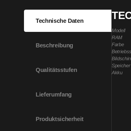
TE
Technische Daten
Modell
RAM
Farbe
Beschreibung
Betriebs
Bildschi
Speicher
Qualitätsstufen
Akku
Lieferumfang
Produktsicherheit