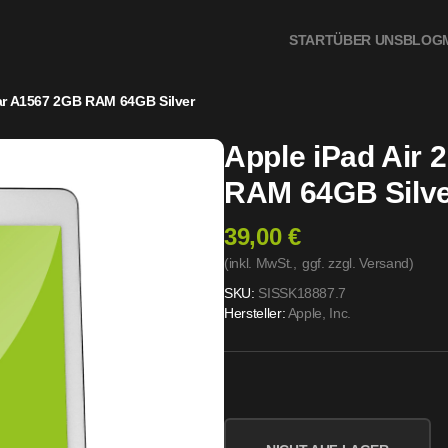
START
ÜBER UNS
BLOG
lar A1567 2GB RAM 64GB Silver
Apple iPad Air 
RAM 64GB Silv
39,00 €
(inkl. MwSt.,
ggf. zzgl. Versand
)
SKU:
SISSK18887.7
Hersteller:
Apple, Inc.