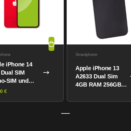
phone
Smartphone
le iPhone 14
Apple iPhone 13
 Dual SIM
A2633 Dual Sim
no-SIM und
4GB RAM 256GB
M) 128GB
0 €
Midnight