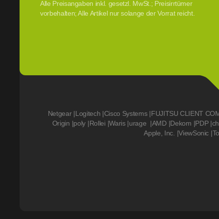
Alle Preisangaben inkl. gesetzl. MwSt.; Preisirrtümer
vorbehalten; Alle Artikel nur solange der Vorrat reicht.
Netgear
|
Logitech
|
Cisco Systems
|
FUJITSU CLIENT CO
Origin
|
poly
|
Rollei
|
Waris
|
urage
|
AMD
|
Dekom
|
PDP
|
ch
Apple, Inc.
|
ViewSonic
|
T