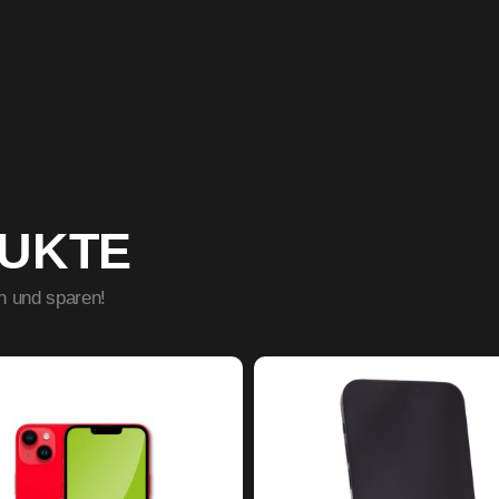
DUKTE
n und sparen!