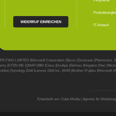
Peripherie
Produktvergle
WIDERRUF EINREICHEN
IT-Ankauf
MPUTING LIMITED
|
Microsoft Corporation
|
Barco
|
Dockcase
|
Plantronics
|
erry
|
DTEN ME
|
QNAP
|
IBM
|
Cisco
|
Duolipa
|
Edimax
|
Kingston
|
Nec
|
Micr
oshiba
|
Synology
|
Dell
|
Lenovo
|
Dell Inc.
|
AVM
|
Brother
|
Fujitsu
|
Microsoft
|
A
Entwickelt von
Cube Media | Agentur für Webdesi