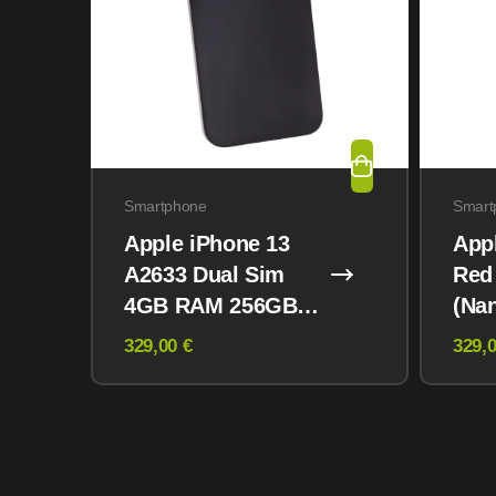
Smartphone
Smart
Apple iPhone 13
App
A2633 Dual Sim
Red
4GB RAM 256GB
(Na
Midnight
eSI
329,00 €
329,0