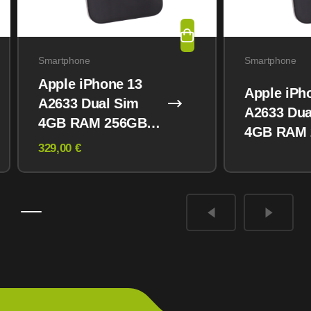
Smartphone
Smartphone
Apple iPhone 13
Apple iPh
A2633 Dual Sim
A2633 Dua
4GB RAM 256GB
4GB RAM
Midnight
329,00 €
Midnight