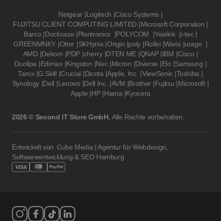
Netgear
|
Logitech
|
Cisco Systems
|
FUJITSU CLIENT COMPUTING LIMITED
|
Microsoft Corporation
|
Barco
|
Dockcase
|
Plantronics
|
POLYCOM
|
Yealink
|
i-tec
|
GREENMNKY
|
Otter
|
SKHynix
|
Origin
|
poly
|
Rollei
|
Waris
|
urage
|
AMD
|
Dekom
|
PDP
|
cherry
|
DTEN ME
|
QNAP
|
IBM
|
Cisco
|
Duolipa
|
Edimax
|
Kingston
|
Nec
|
Micron
|
Diverse
|
Elo
|
Samsung
|
Tarox
|
G.Skill
|
Crucial
|
Dicota
|
Apple, Inc.
|
ViewSonic
|
Toshiba
|
Synology
|
Dell
|
Lenovo
|
Dell Inc.
|
AVM
|
Brother
|
Fujitsu
|
Microsoft
|
Apple
|
HP
|
Hama
|
Kyocera
2026 © Second IT Store GmbH.
Alle Rechte vorbehalten.
Entwickelt von
Cube Media | Agentur für Webdesign,
Softwareentwicklung & SEO Hamburg