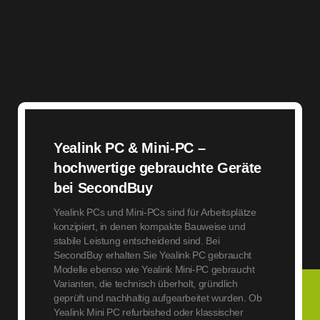
Yealink PC & Mini-PC –
hochwertige gebrauchte Geräte
bei SecondBuy
Yealink PCs und Mini-PCs sind für Arbeitsplätze
konzipiert, in denen kompakte Bauweise und
stabile Leistung entscheidend sind. Bei
SecondBuy erhalten Sie Yealink PC gebraucht
Modelle ebenso wie Yealink Mini-PC gebraucht
Varianten, die technisch überholt, gründlich
geprüft und nachhaltig aufgearbeitet wurden. Ob
Yealink Mini PC refurbished oder klassischer