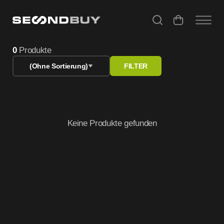
Yealink PC & Mini-PC gebraucht bei SecondBuy
0
Produkte
(Ohne Sortierung)
FILTER
Keine Produkte gefunden