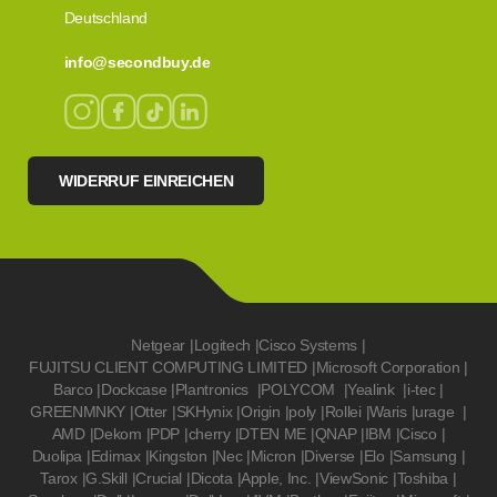
Deutschland
info@secondbuy.de
WIDERRUF EINREICHEN
Netgear
|
Logitech
|
Cisco Systems
|
FUJITSU CLIENT COMPUTING LIMITED
|
Microsoft Corporation
|
Barco
|
Dockcase
|
Plantronics
|
POLYCOM
|
Yealink
|
i-tec
|
GREENMNKY
|
Otter
|
SKHynix
|
Origin
|
poly
|
Rollei
|
Waris
|
urage
|
AMD
|
Dekom
|
PDP
|
cherry
|
DTEN ME
|
QNAP
|
IBM
|
Cisco
|
Duolipa
|
Edimax
|
Kingston
|
Nec
|
Micron
|
Diverse
|
Elo
|
Samsung
|
Tarox
|
G.Skill
|
Crucial
|
Dicota
|
Apple, Inc.
|
ViewSonic
|
Toshiba
|