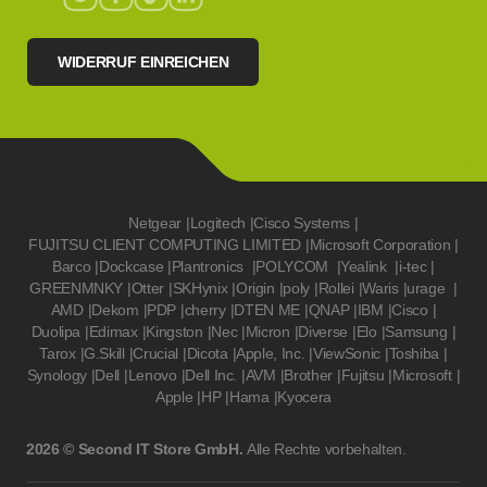
WIDERRUF EINREICHEN
Netgear
|
Logitech
|
Cisco Systems
|
FUJITSU CLIENT COMPUTING LIMITED
|
Microsoft Corporation
|
Barco
|
Dockcase
|
Plantronics
|
POLYCOM
|
Yealink
|
i-tec
|
GREENMNKY
|
Otter
|
SKHynix
|
Origin
|
poly
|
Rollei
|
Waris
|
urage
|
AMD
|
Dekom
|
PDP
|
cherry
|
DTEN ME
|
QNAP
|
IBM
|
Cisco
|
Duolipa
|
Edimax
|
Kingston
|
Nec
|
Micron
|
Diverse
|
Elo
|
Samsung
|
Tarox
|
G.Skill
|
Crucial
|
Dicota
|
Apple, Inc.
|
ViewSonic
|
Toshiba
|
Synology
|
Dell
|
Lenovo
|
Dell Inc.
|
AVM
|
Brother
|
Fujitsu
|
Microsoft
|
Apple
|
HP
|
Hama
|
Kyocera
2026 © Second IT Store GmbH.
Alle Rechte vorbehalten.