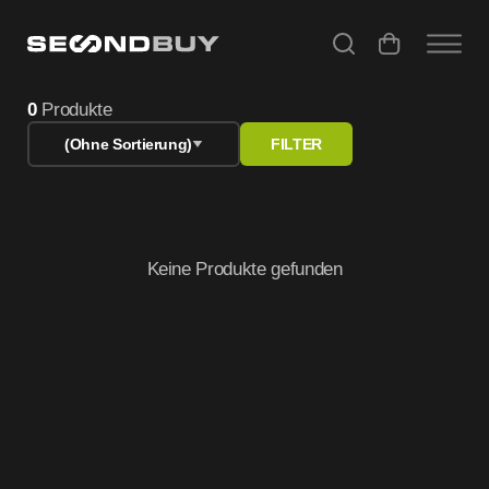
Refurbished PC & iMac – Günstige gebrauchte Mini PCs ka
0
Produkte
(Ohne Sortierung)
FILTER
Keine Produkte gefunden