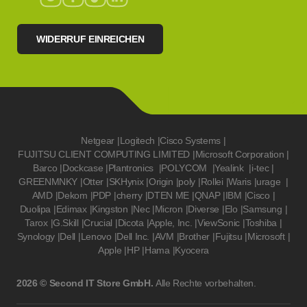
WIDERRUF EINREICHEN
Netgear
|
Logitech
|
Cisco Systems
|
FUJITSU CLIENT COMPUTING LIMITED
|
Microsoft Corporation
|
Barco
|
Dockcase
|
Plantronics
|
POLYCOM
|
Yealink
|
i-tec
|
GREENMNKY
|
Otter
|
SKHynix
|
Origin
|
poly
|
Rollei
|
Waris
|
urage
|
AMD
|
Dekom
|
PDP
|
cherry
|
DTEN ME
|
QNAP
|
IBM
|
Cisco
|
Duolipa
|
Edimax
|
Kingston
|
Nec
|
Micron
|
Diverse
|
Elo
|
Samsung
|
Tarox
|
G.Skill
|
Crucial
|
Dicota
|
Apple, Inc.
|
ViewSonic
|
Toshiba
|
Synology
|
Dell
|
Lenovo
|
Dell Inc.
|
AVM
|
Brother
|
Fujitsu
|
Microsoft
|
Apple
|
HP
|
Hama
|
Kyocera
2026 © Second IT Store GmbH.
Alle Rechte vorbehalten.