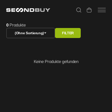
Refurbished PC & iMac – Günstige gebrauchte Mini PCs ka
0
Produkte
(Ohne Sortierung)
FILTER
Keine Produkte gefunden