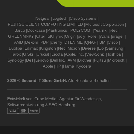
Netgear
|
Logitech
|
Cisco Systems
|
FUJITSU CLIENT COMPUTING LIMITED
|
Microsoft Corporation
|
Barco
|
Dockcase
|
Plantronics
|
POLYCOM
|
Yealink
|
i-tec
|
GREENMNKY
|
Otter
|
SKHynix
|
Origin
|
poly
|
Rollei
|
Waris
|
urage
|
AMD
|
Dekom
|
PDP
|
cherry
|
DTEN ME
|
QNAP
|
IBM
|
Cisco
|
Duolipa
|
Edimax
|
Kingston
|
Nec
|
Micron
|
Diverse
|
Elo
|
Samsung
|
Tarox
|
G.Skill
|
Crucial
|
Dicota
|
Apple, Inc.
|
ViewSonic
|
Toshiba
|
Synology
|
Dell
|
Lenovo
|
Dell Inc.
|
AVM
|
Brother
|
Fujitsu
|
Microsoft
|
Apple
|
HP
|
Hama
|
Kyocera
2026 © Second IT Store GmbH.
Alle Rechte vorbehalten.
Entwickelt von
Cube Media | Agentur für Webdesign,
Softwareentwicklung & SEO Hamburg