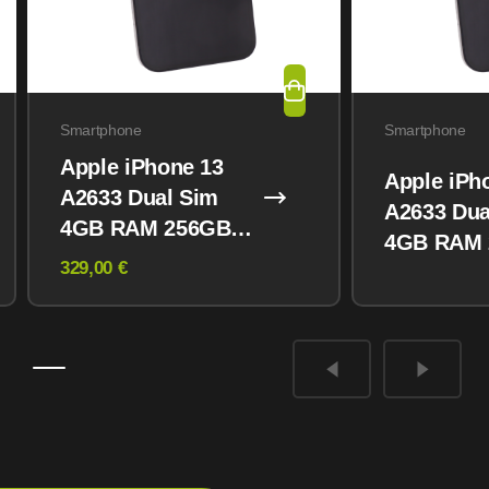
Smartphone
Smartphone
Apple iPhone 13
Apple iPh
A2633 Dual Sim
A2633 Dua
4GB RAM 256GB
4GB RAM
Midnight
329,00 €
Midnight