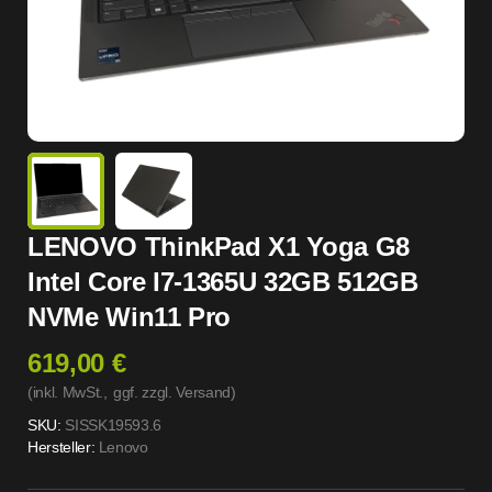
LENOVO ThinkPad X1 Yoga G8
Intel Core I7-1365U 32GB 512GB
NVMe Win11 Pro
619,00 €
(inkl. MwSt.,
ggf. zzgl. Versand
)
SKU:
SISSK19593.6
Hersteller:
Lenovo