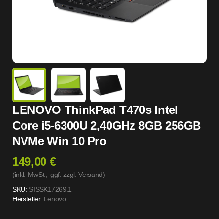
LENOVO ThinkPad T470s Intel
Core i5-6300U 2,40GHz 8GB 256GB
NVMe Win 10 Pro
149,00 €
(inkl. MwSt.,
ggf. zzgl. Versand
)
SKU:
SISSK17269.1
Hersteller:
Lenovo