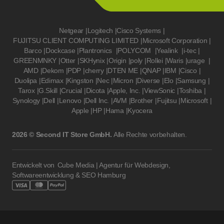
Netgear
|
Logitech
|
Cisco Systems
|
FUJITSU CLIENT COMPUTING LIMITED
|
Microsoft Corporation
|
Barco
|
Dockcase
|
Plantronics
|
POLYCOM
|
Yealink
|
i-tec
|
GREENMNKY
|
Otter
|
SKHynix
|
Origin
|
poly
|
Rollei
|
Waris
|
urage
|
AMD
|
Dekom
|
PDP
|
cherry
|
DTEN ME
|
QNAP
|
IBM
|
Cisco
|
Duolipa
|
Edimax
|
Kingston
|
Nec
|
Micron
|
Diverse
|
Elo
|
Samsung
|
Tarox
|
G.Skill
|
Crucial
|
Dicota
|
Apple, Inc.
|
ViewSonic
|
Toshiba
|
Synology
|
Dell
|
Lenovo
|
Dell Inc.
|
AVM
|
Brother
|
Fujitsu
|
Microsoft
|
Apple
|
HP
|
Hama
|
Kyocera
2026 © Second IT Store GmbH.
Alle Rechte vorbehalten.
Entwickelt von
Cube Media | Agentur für Webdesign,
Softwareentwicklung & SEO Hamburg