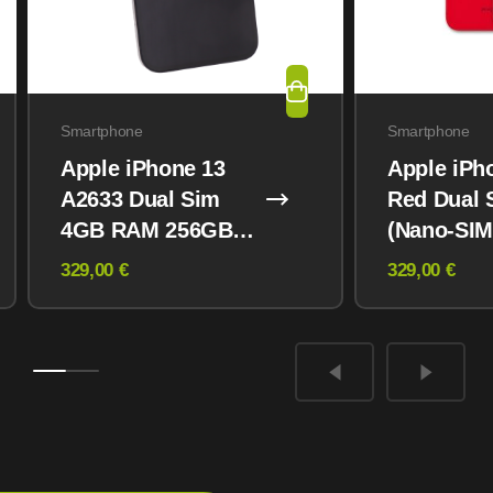
Smartphone
Smartphone
Apple iPhone 13
Apple iPh
A2633 Dual Sim
Red Dual 
4GB RAM 256GB
(Nano-SIM
Midnight
eSIM) 12
329,00 €
329,00 €