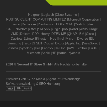
Netgear
|
Logitech
|
Cisco Systems
|
FUJITSU CLIENT COMPUTING LIMITED
|
Microsoft Corporation
|
Barco
|
Dockcase
|
Plantronics
|
POLYCOM
|
Yealink
|
i-tec
|
GREENMNKY
|
Otter
|
SKHynix
|
Origin
|
poly
|
Rollei
|
Waris
|
urage
|
AMD
|
Dekom
|
PDP
|
cherry
|
DTEN ME
|
QNAP
|
IBM
|
Cisco
|
Duolipa
|
Edimax
|
Kingston
|
Nec
|
Intel
|
Micron
|
Diverse
|
Elo
|
Samsung
|
Tarox
|
G.Skill
|
Crucial
|
Dicota
|
Apple, Inc.
|
ViewSonic
|
Toshiba
|
Synology
|
Dell
|
Lenovo
|
Dell Inc.
|
AVM
|
Brother
|
Fujitsu
|
Microsoft
|
Apple
|
HP
|
Hama
|
Kyocera
2026 © Second IT Store GmbH.
Alle Rechte vorbehalten.
Entwickelt von
Cube Media | Agentur für Webdesign,
Softwareentwicklung & SEO Hamburg