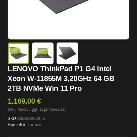
LENOVO ThinkPad P1 G4 Intel
Xeon W-11855M 3,20GHz 64 GB
2TB NVMe Win 11 Pro
1.169,00 €
(inkl. MwSt.,
ggf. zzgl. Versand
)
SKU:
SISSK19780.6
Hersteller:
Lenovo