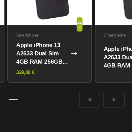
Smartphone
Smartphone
Apple iPhone 13
Apple iPh
A2633 Dual Sim
A2633 Dua
4GB RAM 256GB
4GB RAM
Midnight
329,00 €
Midnight