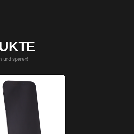
DUKTE
n und sparen!