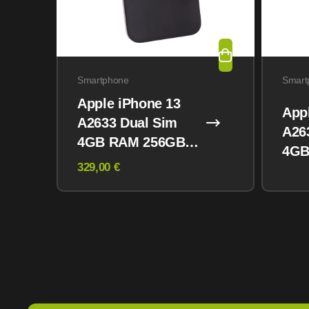
Smartphone
Smart
Apple iPhone 13
App
A2633 Dual Sim
A26
4GB RAM 256GB
4GB
Midnight
329,00 €
Mid