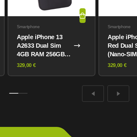
Smartphone
Smartphone
Apple iPhone 13
Apple iPh
A2633 Dual Sim
Red Dual 
4GB RAM 256GB
(Nano-SIM
Midnight
eSIM) 12
329,00 €
329,00 €