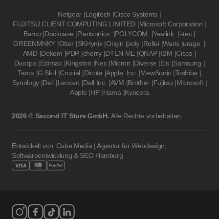
Netgear
|
Logitech
|
Cisco Systems
|
FUJITSU CLIENT COMPUTING LIMITED
|
Microsoft Corporation
|
Barco
|
Dockcase
|
Plantronics
|
POLYCOM
|
Yealink
|
i-tec
|
GREENMNKY
|
Otter
|
SKHynix
|
Origin
|
poly
|
Rollei
|
Waris
|
urage
|
AMD
|
Dekom
|
PDP
|
cherry
|
DTEN ME
|
QNAP
|
IBM
|
Cisco
|
Duolipa
|
Edimax
|
Kingston
|
Nec
|
Micron
|
Diverse
|
Elo
|
Samsung
|
Tarox
|
G.Skill
|
Crucial
|
Dicota
|
Apple, Inc.
|
ViewSonic
|
Toshiba
|
Synology
|
Dell
|
Lenovo
|
Dell Inc.
|
AVM
|
Brother
|
Fujitsu
|
Microsoft
|
Apple
|
HP
|
Hama
|
Kyocera
2026 © Second IT Store GmbH.
Alle Rechte vorbehalten.
Entwickelt von
Cube Media | Agentur für Webdesign,
Softwareentwicklung & SEO Hamburg