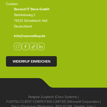
Cookies
Second IT Store GmbH
Steinbeisweg 1
74523 Schwäbisch Hall
Deutschland
info@secondbuy.de
WIDERRUF EINREICHEN
Netgear
|
Logitech
|
Cisco Systems
|
FUJITSU CLIENT COMPUTING LIMITED
|
Microsoft Corporation
|
Barco
|
Dockcase
|
Plantronics
|
POLYCOM
|
Yealink
|
i-tec
|