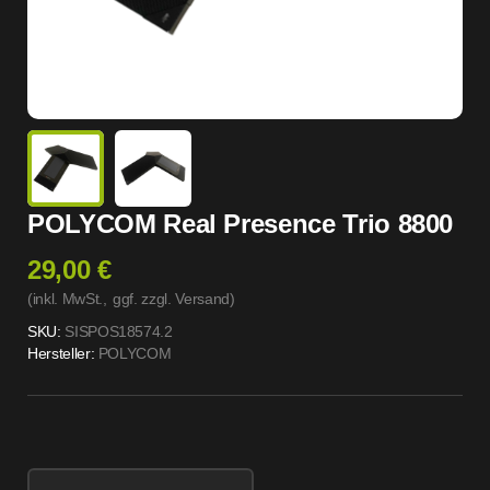
POLYCOM Real Presence Trio 8800
29,00 €
(inkl. MwSt.,
ggf. zzgl. Versand
)
SKU:
SISPOS18574.2
Hersteller:
POLYCOM