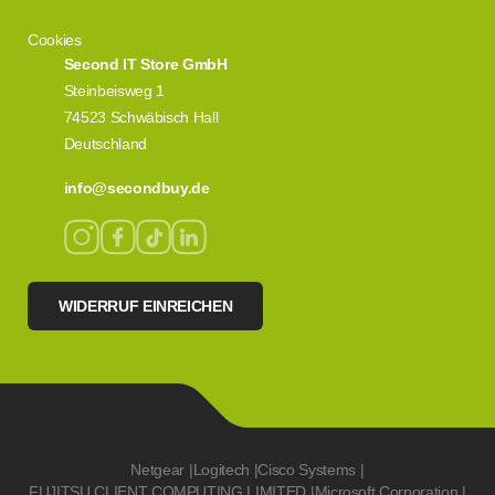
Cookies
Second IT Store GmbH
Steinbeisweg 1
74523 Schwäbisch Hall
Deutschland
info@secondbuy.de
WIDERRUF EINREICHEN
Netgear
|
Logitech
|
Cisco Systems
|
FUJITSU CLIENT COMPUTING LIMITED
|
Microsoft Corporation
|