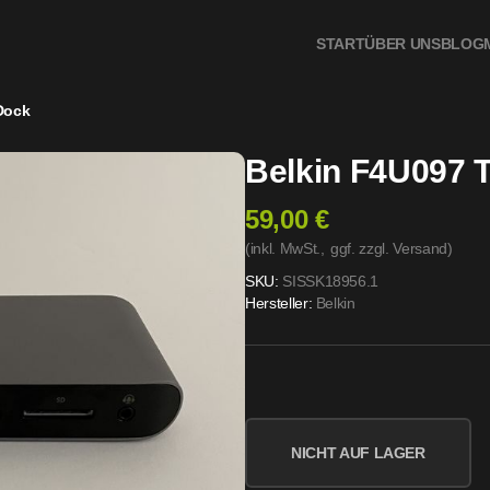
START
ÜBER UNS
BLOG
Dock
Belkin F4U097 
59,00 €
(inkl. MwSt.,
ggf. zzgl. Versand
)
SKU:
SISSK18956.1
Hersteller:
Belkin
NICHT AUF LAGER