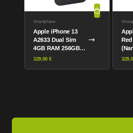
Smartphone
Smart
Apple iPhone 13
App
A2633 Dual Sim
Red
4GB RAM 256GB
(Na
Midnight
eSI
329,00 €
329,0