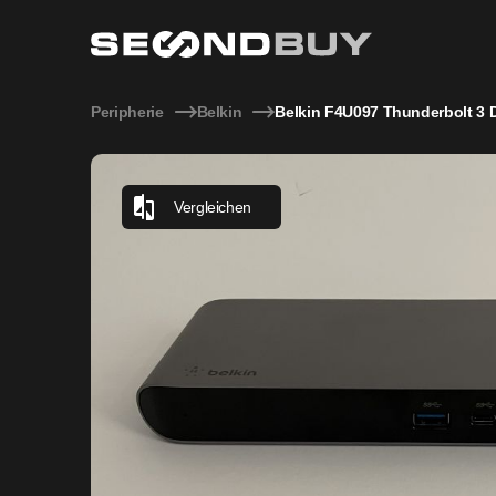
Belkin Thunderbolt 3 Dock Pro – 85 W Charging & Dual 4K
Peripherie
Belkin
Belkin F4U097 Thunderbolt 3 
Vergleichen