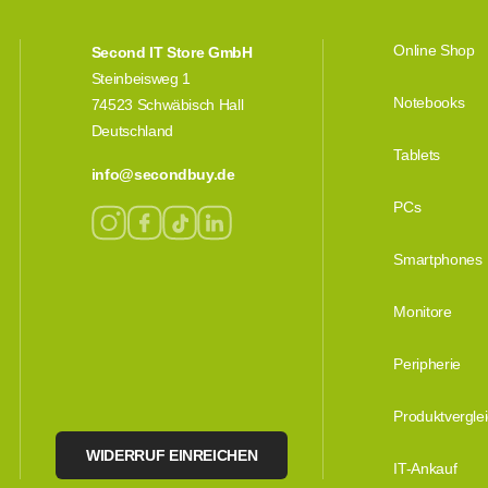
Online Shop
Second IT Store GmbH
Steinbeisweg 1
Notebooks
74523 Schwäbisch Hall
Deutschland
Tablets
info@secondbuy.de
PCs
Smartphones
Monitore
Peripherie
Produktvergle
WIDERRUF EINREICHEN
IT-Ankauf