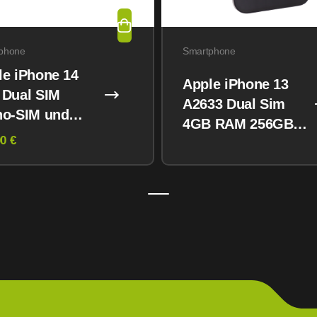
phone
Smartphone
le iPhone 14
Apple iPhone 13
 Dual SIM
A2633 Dual Sim
no-SIM und
4GB RAM 256GB
M) 128GB
0 €
Midnight