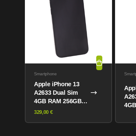
Smartphone
Smart
Apple iPhone 13
App
A2633 Dual Sim
A26
4GB RAM 256GB
4GB
Midnight
329,00 €
Mid