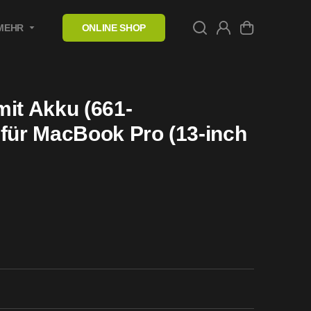
MEHR
ONLINE SHOP
it Akku (661-
für MacBook Pro (13-inch