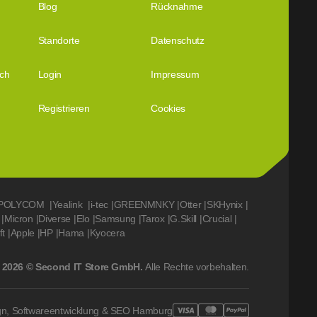
Blog
Rücknahme
Standorte
Datenschutz
ich
Login
Impressum
Registrieren
Cookies
POLYCOM
|
Yealink
|
i-tec
|
GREENMNKY
|
Otter
|
SKHynix
|
|
Micron
|
Diverse
|
Elo
|
Samsung
|
Tarox
|
G.Skill
|
Crucial
|
ft
|
Apple
|
HP
|
Hama
|
Kyocera
2026 © Second IT Store GmbH.
Alle Rechte vorbehalten.
gn, Softwareentwicklung & SEO Hamburg