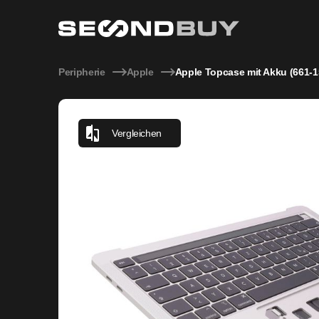
MacBook Pro 13" (A2251) Top Case & Akku – gebraucht kau
Peripherie
Apple
Apple Topcase mit Akku (661-1
Vergleichen