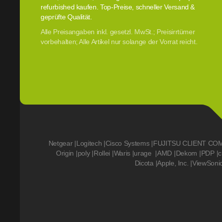
refurbished kaufen. Top-Preise, schneller Versand &
geprüfte Qualität.
Alle Preisangaben inkl. gesetzl. MwSt.; Preisirrtümer
vorbehalten; Alle Artikel nur solange der Vorrat reicht.
Netgear
|
Logitech
|
Cisco Systems
|
FUJITSU CLIENT CO
Origin
|
poly
|
Rollei
|
Waris
|
urage
|
AMD
|
Dekom
|
PDP
|
c
Dicota
|
Apple, Inc.
|
ViewSoni