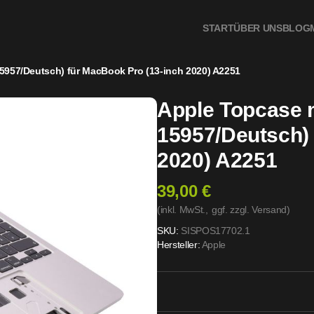
fen
START
ÜBER UNS
BLOG
5957/Deutsch) für MacBook Pro (13-inch 2020)‎ A2251
Apple Topcase m
15957/Deutsch) 
2020)‎ A2251
39,00 €
(inkl. MwSt.,
ggf. zzgl. Versand
)
SKU:
SISPOS17702.1
Hersteller:
Apple