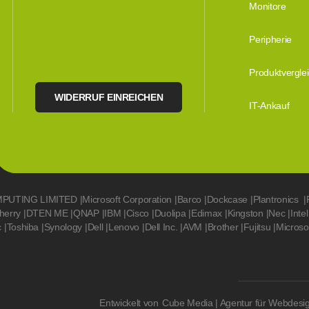
Monitore
Peripherie
Produktvergle
WIDERRUF EINREICHEN
IT-Ankauf
MPUTING LIMITED
|
Microsoft Corporation
|
Barco
|
Dockcase
|
Plantronics
|
herry
|
DTEN ME
|
QNAP
|
IBM
|
Cisco
|
Duolipa
|
Edimax
|
Kingston
|
Nec
|
Intel
c
|
Toshiba
|
Synology
|
Dell
|
Lenovo
|
Dell Inc.
|
AVM
|
Brother
|
Fujitsu
|
Microso
Entwickelt von
Cube Media | Agentur für Webdesi