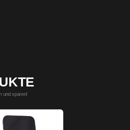
DUKTE
n und sparen!