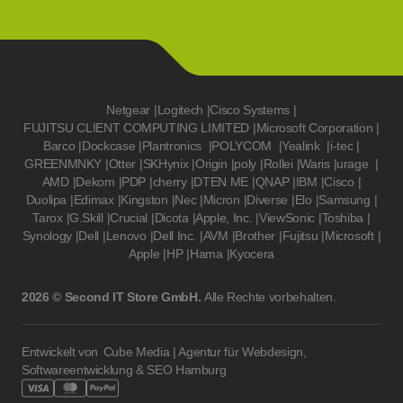
Netgear
|
Logitech
|
Cisco Systems
|
FUJITSU CLIENT COMPUTING LIMITED
|
Microsoft Corporation
|
Barco
|
Dockcase
|
Plantronics
|
POLYCOM
|
Yealink
|
i-tec
|
GREENMNKY
|
Otter
|
SKHynix
|
Origin
|
poly
|
Rollei
|
Waris
|
urage
|
AMD
|
Dekom
|
PDP
|
cherry
|
DTEN ME
|
QNAP
|
IBM
|
Cisco
|
Duolipa
|
Edimax
|
Kingston
|
Nec
|
Micron
|
Diverse
|
Elo
|
Samsung
|
Tarox
|
G.Skill
|
Crucial
|
Dicota
|
Apple, Inc.
|
ViewSonic
|
Toshiba
|
Synology
|
Dell
|
Lenovo
|
Dell Inc.
|
AVM
|
Brother
|
Fujitsu
|
Microsoft
|
Apple
|
HP
|
Hama
|
Kyocera
2026 © Second IT Store GmbH.
Alle Rechte vorbehalten.
Entwickelt von
Cube Media | Agentur für Webdesign,
Softwareentwicklung & SEO Hamburg