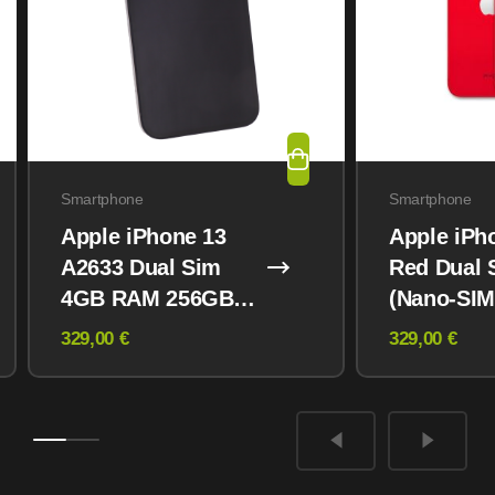
Smartphone
Smartphone
Apple iPhone 13
Apple iPh
A2633 Dual Sim
Red Dual 
4GB RAM 256GB
(Nano-SIM
Midnight
eSIM) 12
329,00 €
329,00 €