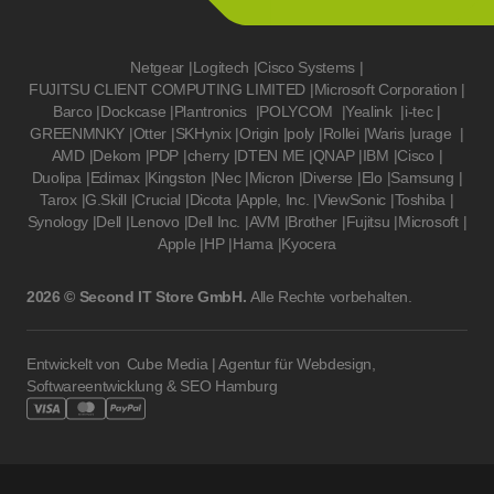
Netgear
|
Logitech
|
Cisco Systems
|
FUJITSU CLIENT COMPUTING LIMITED
|
Microsoft Corporation
|
Barco
|
Dockcase
|
Plantronics
|
POLYCOM
|
Yealink
|
i-tec
|
GREENMNKY
|
Otter
|
SKHynix
|
Origin
|
poly
|
Rollei
|
Waris
|
urage
|
AMD
|
Dekom
|
PDP
|
cherry
|
DTEN ME
|
QNAP
|
IBM
|
Cisco
|
Duolipa
|
Edimax
|
Kingston
|
Nec
|
Micron
|
Diverse
|
Elo
|
Samsung
|
Tarox
|
G.Skill
|
Crucial
|
Dicota
|
Apple, Inc.
|
ViewSonic
|
Toshiba
|
Synology
|
Dell
|
Lenovo
|
Dell Inc.
|
AVM
|
Brother
|
Fujitsu
|
Microsoft
|
Apple
|
HP
|
Hama
|
Kyocera
2026 © Second IT Store GmbH.
Alle Rechte vorbehalten.
Entwickelt von
Cube Media | Agentur für Webdesign,
Softwareentwicklung & SEO Hamburg