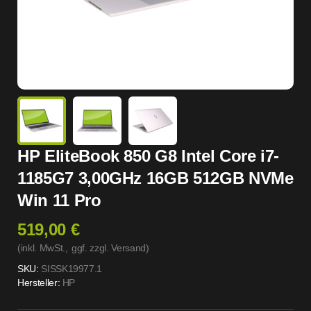
HP EliteBook 850 G8 Intel Core i7-
1185G7 3,00GHz 16GB 512GB NVMe
Win 11 Pro
519,00 €
(inkl. MwSt.,
ggf. zzgl. Versand
)
SKU:
SISSK19977.1
Hersteller:
HP