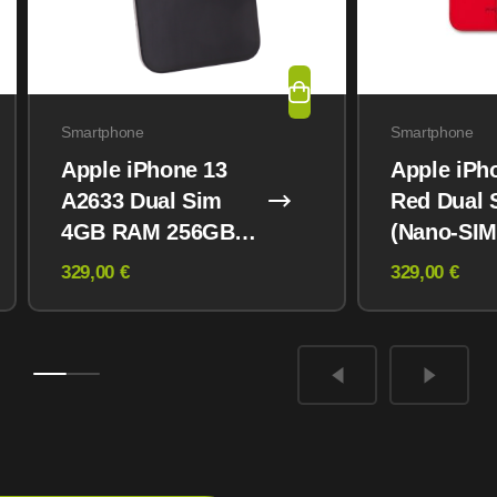
Smartphone
Smartphone
Apple iPhone 13
Apple iPh
A2633 Dual Sim
Red Dual 
4GB RAM 256GB
(Nano-SIM
Midnight
eSIM) 12
329,00 €
329,00 €