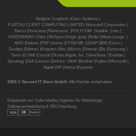
Netgear
|
Logitech
|
Cisco Systems
|
FUJITSU CLIENT COMPUTING LIMITED
|
Microsoft Corporation
|
Barco
|
Dockcase
|
Plantronics
|
POLYCOM
|
Yealink
|
i-tec
|
GREENMNKY
|
Otter
|
SKHynix
|
Origin
|
poly
|
Rollei
|
Waris
|
urage
|
AMD
|
Dekom
|
PDP
|
cherry
|
DTEN ME
|
QNAP
|
IBM
|
Cisco
|
Duolipa
|
Edimax
|
Kingston
|
Nec
|
Micron
|
Diverse
|
Elo
|
Samsung
|
Tarox
|
G.Skill
|
Crucial
|
Dicota
|
Apple, Inc.
|
ViewSonic
|
Toshiba
|
Synology
|
Dell
|
Lenovo
|
Dell Inc.
|
AVM
|
Brother
|
Fujitsu
|
Microsoft
|
Apple
|
HP
|
Hama
|
Kyocera
2026 © Second IT Store GmbH.
Alle Rechte vorbehalten.
Entwickelt von
Cube Media | Agentur für Webdesign,
Softwareentwicklung & SEO Hamburg