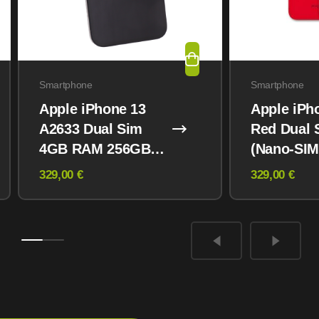
Smartphone
Smartphone
Apple iPhone 13
Apple iPh
A2633 Dual Sim
Red Dual 
4GB RAM 256GB
(Nano-SIM
Midnight
eSIM) 12
329,00 €
329,00 €