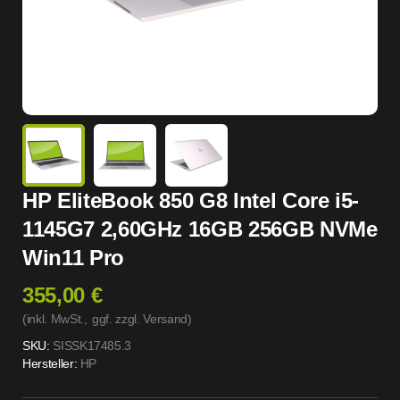
HP EliteBook 850 G8 Intel Core i5-
1145G7 2,60GHz 16GB 256GB NVMe
Win11 Pro
355,00 €
(inkl. MwSt.,
ggf. zzgl. Versand
)
SKU:
SISSK17485.3
Hersteller:
HP