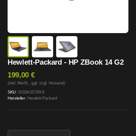
Hewlett-Packard - HP ZBook 14 G2
199,00 €
(inkl. MwSt.,
ggf. zzgl. Versand
)
SKU:
SISSK15799.6
Hersteller:
Hewlett-Packard