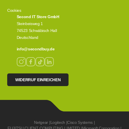
Cookies
Second IT Store GmbH
Steinbeisweg 1
74523 Schwäbisch Hall
Deutschland
info@secondbuy.de
WIDERRUF EINREICHEN
Netgear
|
Logitech
|
Cisco Systems
|
FUJITSU CLIENT COMPUTING LIMITED
|
Microsoft Corporation
|